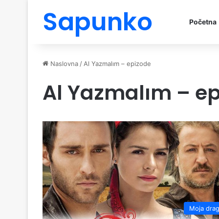
Sapunko
Početna
Naslovna
/
Al Yazmalım – epizode
Al Yazmalım – e
Moja dra