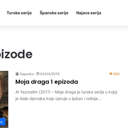
Turske serije
Španske serije
Najava serija
pizode
Sapunko
04/04/2016
694
Moja draga 1 epizoda
Al Yazmalim (2011) – Moja draga je turska serija u kojoj
je Asije djevojka koja vjeruje u ljubav i odbija…
ga