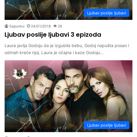
Ljubav poslije ljubavi
Sapunko
24/01/2018
26
Ljubav poslije ljubavi 3 epizoda
Laura javlja Godoju da je izgubila bebu, Godoj napušta posao i
odmah kreće njoj. Laura je očajna i kaze Godoju…
Ljubav poslije ljubavi