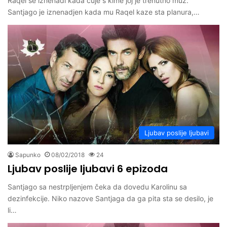
Raqel se iznenadi kada cuje s kime joj je trenutno muz.
Santjago je iznenadjen kada mu Raqel kaze sta planura,…
Ljubav poslije ljubavi
Sapunko
08/02/2018
24
Ljubav poslije ljubavi 6 epizoda
Santjago sa nestrpljenjem čeka da dovedu Karolinu sa
dezinfekcije. Niko nazove Santjaga da ga pita sta se desilo, je
li…