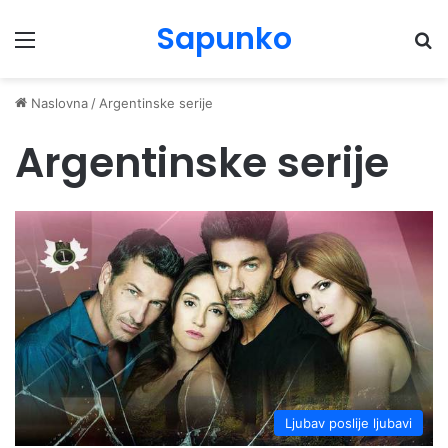
Sapunko
Menu
Pr
Naslovna
/
Argentinske serije
Argentinske serije
Ljubav poslije ljubavi