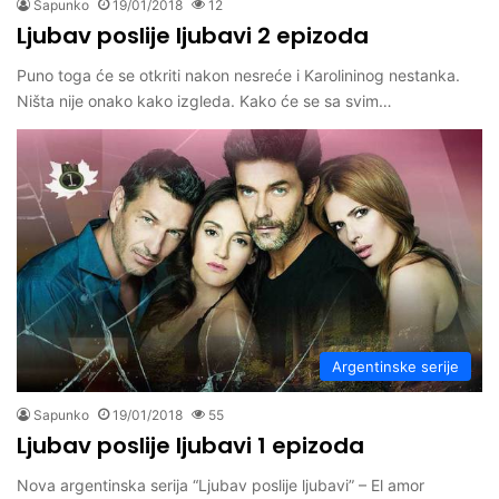
Sapunko
19/01/2018
12
Ljubav poslije ljubavi 2 epizoda
Puno toga će se otkriti nakon nesreće i Karolininog nestanka.
Ništa nije onako kako izgleda. Kako će se sa svim…
Argentinske serije
Sapunko
19/01/2018
55
Ljubav poslije ljubavi 1 epizoda
Nova argentinska serija “Ljubav poslije ljubavi” – El amor