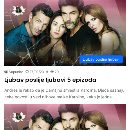
Ljubav poslije ljubavi
Sapunko
27/01/2018
29
Ljubav poslije ljubavi 5 epizoda
Andres je rekao da je Damajnu smjestila Karolina. Djeca saznaju
neke novosti u vezi njihove majke Karoline, kako je jedna…