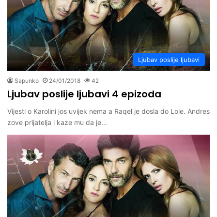
Ljubav poslije ljubavi
Sapunko
24/01/2018
42
Ljubav poslije ljubavi 4 epizoda
Vijesti o Karolini jos uvijek nema a Raqel je dosla do Lole. Andres
zove prijatelja i kaze mu da je…