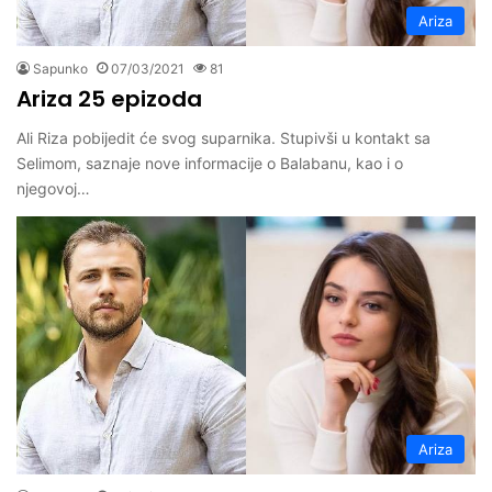
Ariza
Sapunko
07/03/2021
81
Ariza 25 epizoda
Ali Riza pobijedit će svog suparnika. Stupivši u kontakt sa
Selimom, saznaje nove informacije o Balabanu, kao i o
njegovoj…
Ariza