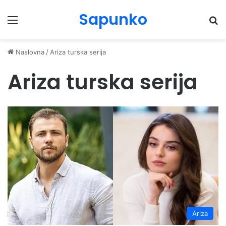
Sapunko
Menu
Pr
Naslovna
/
Ariza turska serija
Ariza turska serija
Ariza