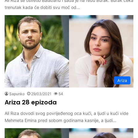
Ali Riza se osvetio Balabanu i sada je na redu Burak. Burak čeka
trenutak kada će dobiti svu moć od…
Ariza
Sapunko
29/03/2021
54
Ariza 28 epizoda
Ali Rıza dovodi svog povrijeđenog oca kući, a ljudi u kući vide
Mehmeta Emina pred sobom godinama kasnije, a ljudi…