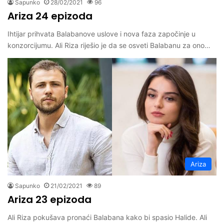
Sapunko
28/02/2021
96
Ariza 24 epizoda
Ihtijar prihvata Balabanove uslove i nova faza započinje u
konzorcijumu. Ali Riza riješio je da se osveti Balabanu za ono…
Ariza
Sapunko
21/02/2021
89
Ariza 23 epizoda
Ali Riza pokušava pronaći Balabana kako bi spasio Halide. Ali