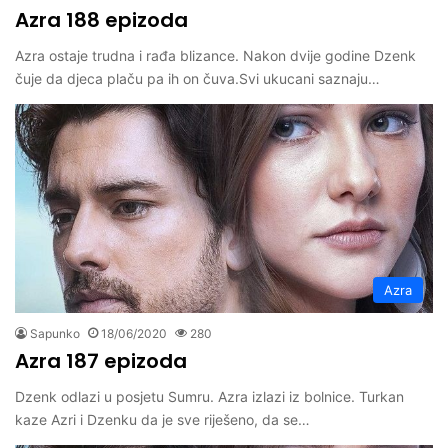
Azra 188 epizoda
Azra ostaje trudna i rađa blizance. Nakon dvije godine Dzenk
čuje da djeca plaču pa ih on čuva.Svi ukucani saznaju…
Azra
Sapunko
18/06/2020
280
Azra 187 epizoda
Dzenk odlazi u posjetu Sumru. Azra izlazi iz bolnice. Turkan
kaze Azri i Dzenku da je sve riješeno, da se…