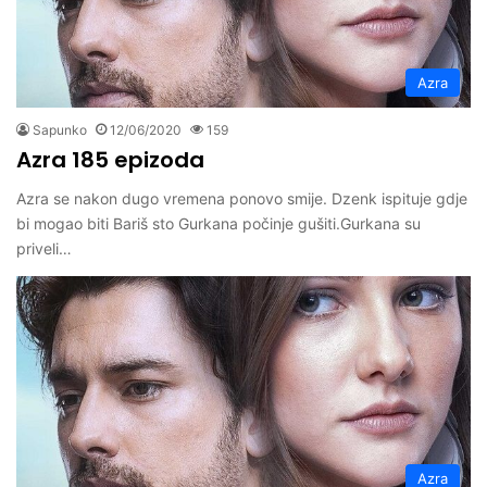
Azra
Sapunko
12/06/2020
159
Azra 185 epizoda
Azra se nakon dugo vremena ponovo smije. Dzenk ispituje gdje
bi mogao biti Bariš sto Gurkana počinje gušiti.Gurkana su
priveli…
Azra