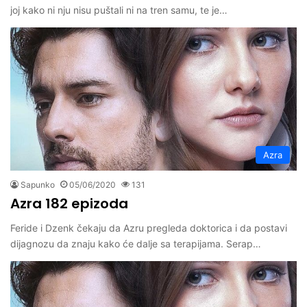
joj kako ni nju nisu puštali ni na tren samu, te je…
Azra
Sapunko
05/06/2020
131
Azra 182 epizoda
Feride i Dzenk čekaju da Azru pregleda doktorica i da postavi
dijagnozu da znaju kako će dalje sa terapijama. Serap…