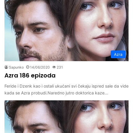
Azra
Sapunko
14/06/2020
231
Azra 186 epizoda
Feride i Dzenk kao i ostali ukućani svi čekaju ispred sale da vide
kada se Azra probudi.Naredno jutro doktorica kaze…