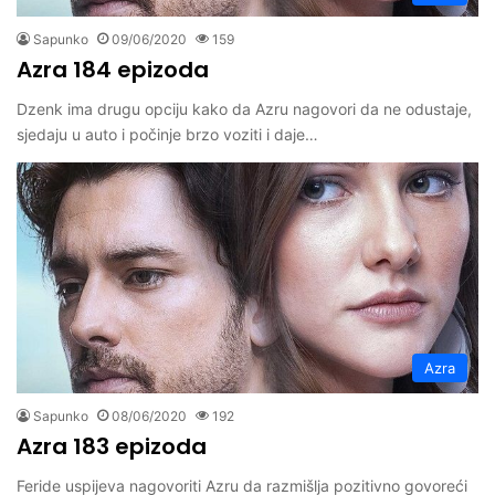
Sapunko
09/06/2020
159
Azra 184 epizoda
Dzenk ima drugu opciju kako da Azru nagovori da ne odustaje,
sjedaju u auto i počinje brzo voziti i daje…
Azra
Sapunko
08/06/2020
192
Azra 183 epizoda
Feride uspijeva nagovoriti Azru da razmišlja pozitivno govoreći