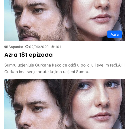
Azra
Sapunko
02/06/2020
101
Azra 181 epizoda
Sumru ucjenjuje Gurkana kako će otići u policiju i sve im reći.Ali i
Gurkan ima svoje adute kojima ucijeni Sumru.…