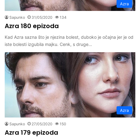
Azra
Sapunko
31/05/2020
134
Azra 180 epizoda
Kad Azra sazna što je njezina bolest, duboko je očajna jer je od
iste bolesti izgubila majku. Cenk, s druge…
Azra
Sapunko
27/05/2020
150
Azra 179 epizoda