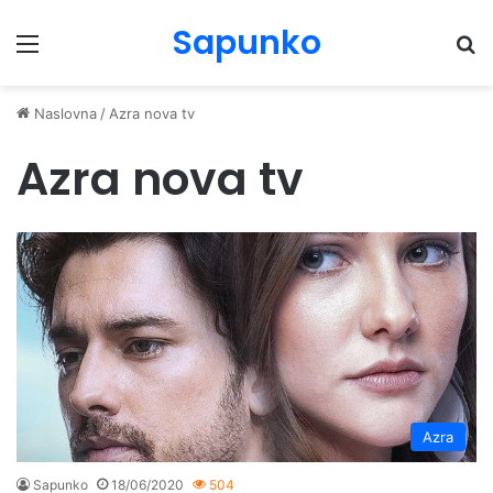
Sapunko
Menu
Pr
Naslovna
/
Azra nova tv
Azra nova tv
Azra
Sapunko
18/06/2020
504