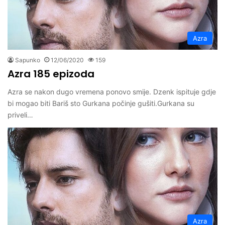
Azra
Sapunko
12/06/2020
159
Azra 185 epizoda
Azra se nakon dugo vremena ponovo smije. Dzenk ispituje gdje
bi mogao biti Bariš sto Gurkana počinje gušiti.Gurkana su
priveli…
Azra