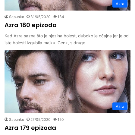
Azra
Sapunko
31/05/2020
134
Azra 180 epizoda
Kad Azra sazna što je njezina bolest, duboko je očajna jer je od
iste bolesti izgubila majku. Cenk, s druge…
Azra
Sapunko
27/05/2020
150
Azra 179 epizoda