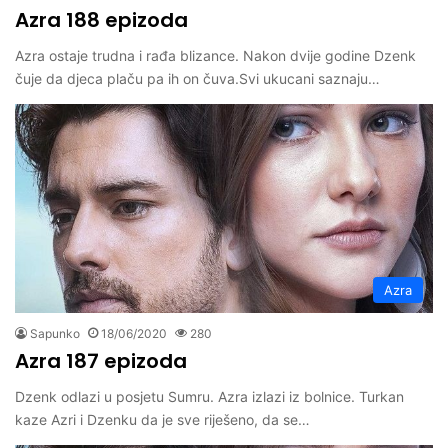
Azra 188 epizoda
Azra ostaje trudna i rađa blizance. Nakon dvije godine Dzenk
čuje da djeca plaču pa ih on čuva.Svi ukucani saznaju…
Azra
Sapunko
18/06/2020
280
Azra 187 epizoda
Dzenk odlazi u posjetu Sumru. Azra izlazi iz bolnice. Turkan
kaze Azri i Dzenku da je sve riješeno, da se…