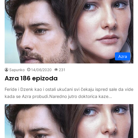
Azra
Sapunko
14/06/2020
231
Azra 186 epizoda
Feride i Dzenk kao i ostali ukućani svi čekaju ispred sale da vide
kada se Azra probudi.Naredno jutro doktorica kaze…