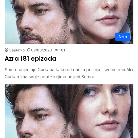
Azra
Sapunko
02/06/2020
101
Azra 181 epizoda
Sumru ucjenjuje Gurkana kako će otići u policiju i sve im reći.Ali i
Gurkan ima svoje adute kojima ucijeni Sumru.…