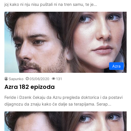
joj kako ni nju nisu puštali ni na tren samu, te je…
Azra
Sapunko
05/06/2020
131
Azra 182 epizoda
Feride i Dzenk čekaju da Azru pregleda doktorica i da postavi
dijagnozu da znaju kako će dalje sa terapijama. Serap…