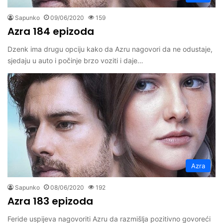
Sapunko
09/06/2020
159
Azra 184 epizoda
Dzenk ima drugu opciju kako da Azru nagovori da ne odustaje,
sjedaju u auto i počinje brzo voziti i daje…
Azra
Sapunko
08/06/2020
192
Azra 183 epizoda
Feride uspijeva nagovoriti Azru da razmišlja pozitivno govoreći