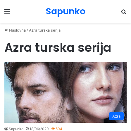
Sapunko
Menu
Pr
Naslovna
/
Azra turska serija
Azra turska serija
Azra
Sapunko
18/06/2020
504