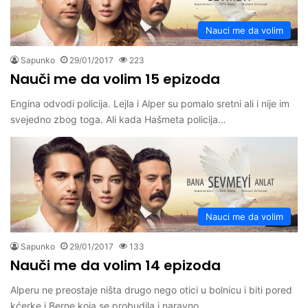
Nauci me da volim
Sapunko
29/01/2017
223
Nauči me da volim 15 epizoda
Engina odvodi policija. Lejla i Alper su pomalo sretni ali i nije im
svejedno zbog toga. Ali kada Hašmeta policija…
Nauci me da volim
Sapunko
29/01/2017
133
Nauči me da volim 14 epizoda
Alperu ne preostaje ništa drugo nego otici u bolnicu i biti pored
kćerke i Berne koja se probudila i naravno…