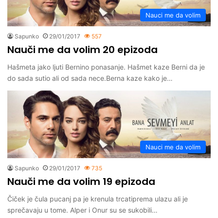
Nauci me da volim
Sapunko
29/01/2017
557
Nauči me da volim 20 epizoda
Hašmeta jako ljuti Bernino ponasanje. Hašmet kaze Berni da je
do sada sutio ali od sada nece.Berna kaze kako je…
Nauci me da volim
Sapunko
29/01/2017
735
Nauči me da volim 19 epizoda
Čiček je čula pucanj pa je krenula trcatiprema ulazu ali je
sprečavaju u tome. Alper i Onur su se sukobili…