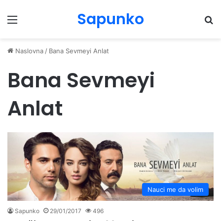
Sapunko
Menu
Pr
Naslovna
/
Bana Sevmeyi Anlat
Bana Sevmeyi
Anlat
Nauci me da volim
Sapunko
29/01/2017
496