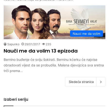
Nauci me da volim
Sapunko
29/01/2017
235
Nauči me da volim 13 epizoda
Bernino buđenje će sviju šokirati. Berninu kćerku će najvise
obradovati vijest da se probudila. Malena djevojcica sva sretna
trči prema…
Sledeća stranica
Izaberi seriju