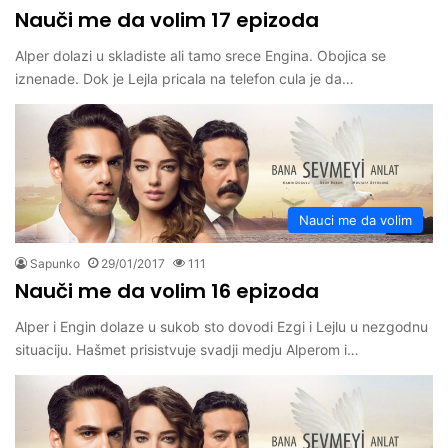
Nauči me da volim 17 epizoda
Alper dolazi u skladiste ali tamo srece Engina. Obojica se
iznenade. Dok je Lejla pricala na telefon cula je da…
Nauci me da volim
Sapunko
29/01/2017
111
Nauči me da volim 16 epizoda
Alper i Engin dolaze u sukob sto dovodi Ezgi i Lejlu u nezgodnu
situaciju. Hašmet prisistvuje svadji medju Alperom i…