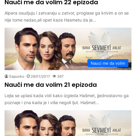
Nauči me da volim 22 epizoda
Alpera osudjuju i zatvaraju u zatvor, proglase ga krivim a on se
nije tome nadao,ali opet kaze Hasmetu da je…
Nauci me da volim
Sapunko
29/01/2017
367
Nauči me da volim 21 epizoda
Lejla se uplasi kada vidi kako izgleda Hašmet, jjednostavno ga
poznaje i zna kada je i više negoli ljut. Hašmet…