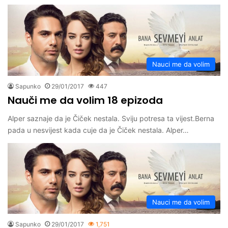
Nauci me da volim
Sapunko
29/01/2017
447
Nauči me da volim 18 epizoda
Alper saznaje da je Čiček nestala. Sviju potresa ta vijest.Berna
pada u nesvijest kada cuje da je Čiček nestala. Alper…
Nauci me da volim
Sapunko
29/01/2017
1,751