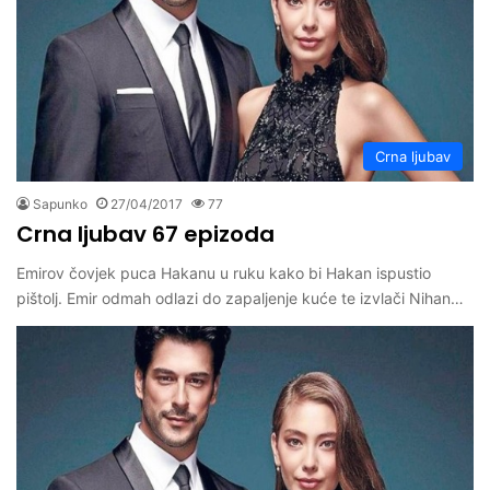
Crna ljubav
Sapunko
27/04/2017
77
Crna ljubav 67 epizoda
Emirov čovjek puca Hakanu u ruku kako bi Hakan ispustio
pištolj. Emir odmah odlazi do zapaljenje kuće te izvlači Nihan…