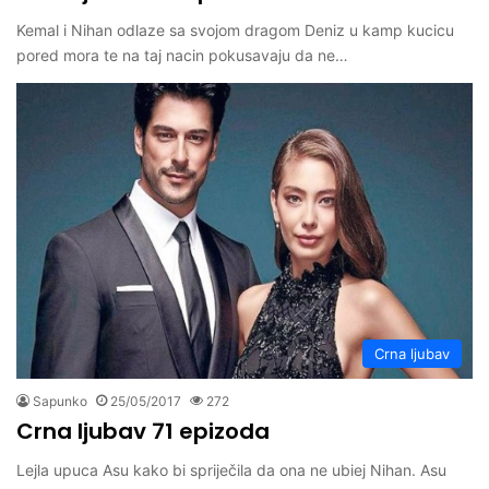
Kemal i Nihan odlaze sa svojom dragom Deniz u kamp kucicu
pored mora te na taj nacin pokusavaju da ne…
Crna ljubav
Sapunko
25/05/2017
272
Crna ljubav 71 epizoda
Lejla upuca Asu kako bi spriječila da ona ne ubiej Nihan. Asu