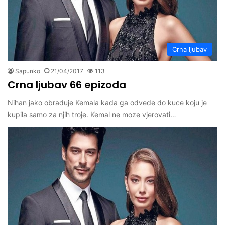
Crna ljubav
Sapunko
21/04/2017
113
Crna ljubav 66 epizoda
Nihan jako obraduje Kemala kada ga odvede do kuce koju je
kupila samo za njih troje. Kemal ne moze vjerovati…