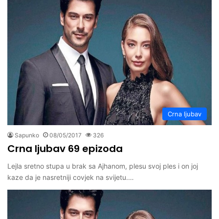
Crna ljubav
Sapunko
08/05/2017
326
Crna ljubav 69 epizoda
Lejla sretno stupa u brak sa Ajhanom, plesu svoj ples i on joj
kaze da je nasretniji covjek na svijetu.…