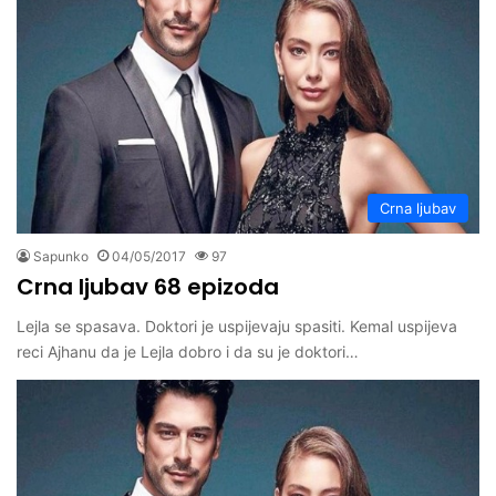
Crna ljubav
Sapunko
04/05/2017
97
Crna ljubav 68 epizoda
Lejla se spasava. Doktori je uspijevaju spasiti. Kemal uspijeva
reci Ajhanu da je Lejla dobro i da su je doktori…