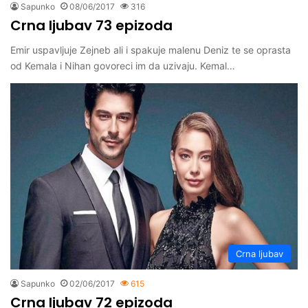
Sapunko
08/06/2017
316
Crna ljubav 73 epizoda
Emir uspavljuje Zejneb ali i spakuje malenu Deniz te se oprasta
od Kemala i Nihan govoreci im da uzivaju. Kemal…
Crna ljubav
Sapunko
02/06/2017
615
Crna ljubav 72 epizoda