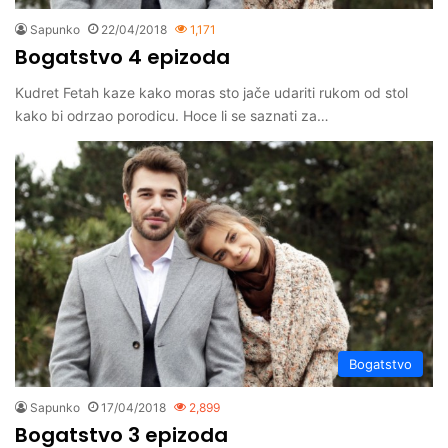
Sapunko
22/04/2018
1,171
Bogatstvo 4 epizoda
Kudret Fetah kaze kako moras sto jače udariti rukom od stol
kako bi odrzao porodicu. Hoce li se saznati za…
Bogatstvo
Sapunko
17/04/2018
2,899
Bogatstvo 3 epizoda