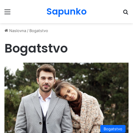
Sapunko
Menu
Pr
Naslovna
/
Bogatstvo
Bogatstvo
Bogatstvo