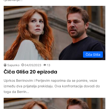
Čiča Gliša
Sapunko
04/05/2023
13
Čiča Gliša 20 epizoda
Uprkos Berrinovim i Perijevim naporima da se pomire, veze
između dva prijatelja prekidaju. Ova konfrontacija dovodi do
toga da Berrin…