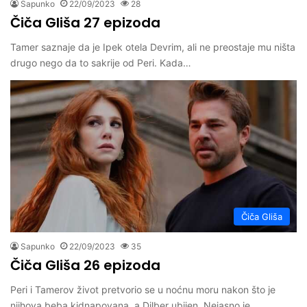
Sapunko
22/09/2023
28
Čiča Gliša 27 epizoda
Tamer saznaje da je Ipek otela Devrim, ali ne preostaje mu ništa
drugo nego da to sakrije od Peri. Kada…
Čiča Gliša
Sapunko
22/09/2023
35
Čiča Gliša 26 epizoda
Peri i Tamerov život pretvorio se u noćnu moru nakon što je
njihova beba kidnapovana, a Dilber ubijen. Nejasno je…