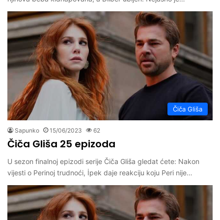
Čiča Gliša
Sapunko
15/06/2023
62
Čiča Gliša 25 epizoda
U sezon finalnoj epizodi serije Čiča Gliša gledat ćete: Nakon
vijesti o Perinoj trudnoći, İpek daje reakciju koju Peri nije…