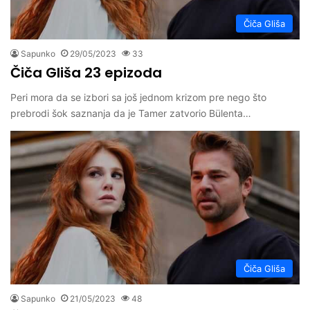
Čiča Gliša
Sapunko
29/05/2023
33
Čiča Gliša 23 epizoda
Peri mora da se izbori sa još jednom krizom pre nego što
prebrodi šok saznanja da je Tamer zatvorio Bülenta…
Čiča Gliša
Sapunko
21/05/2023
48