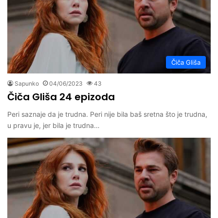
Čiča Gliša
Sapunko
04/06/2023
43
Čiča Gliša 24 epizoda
Peri saznaje da je trudna. Peri nije bila baš sretna što je trudna,
u pravu je, jer bila je trudna…