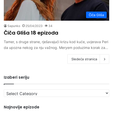
Čiča Gliša
Sapunko
25/04/2023
34
Čiča Gliša 18 epizoda
Tamer, s druge strane, rješavajući krizu kod kuće, uvjerava Peri
da upozna nekog za nju važnog. Meryem poduzima korak za…
Sledeća stranica
Izaberi seriju
Izaberi
seriju
Najnovije epizode