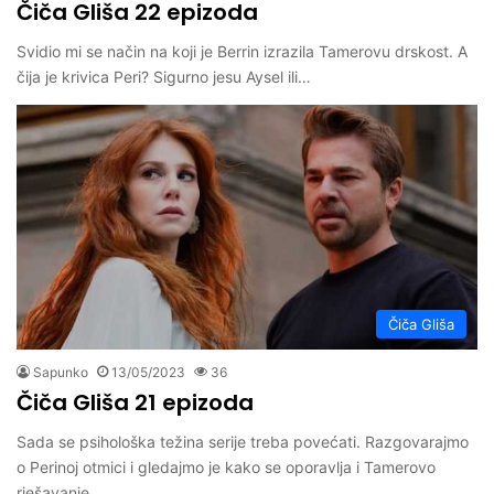
Čiča Gliša 22 epizoda
Svidio mi se način na koji je Berrin izrazila Tamerovu drskost. A
čija je krivica Peri? Sigurno jesu Aysel ili…
Čiča Gliša
Sapunko
13/05/2023
36
Čiča Gliša 21 epizoda
Sada se psihološka težina serije treba povećati. Razgovarajmo
o Perinoj otmici i gledajmo je kako se oporavlja i Tamerovo
rješavanje…