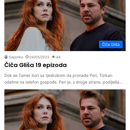
Čiča Gliša
Sapunko
04/05/2023
44
Čiča Gliša 19 epizoda
Dok se Tamer bori sa tjeskobom da pronađe Peri, Türkan
odahne na telefon gospođe. Peri je, s druge strane, podijelila…