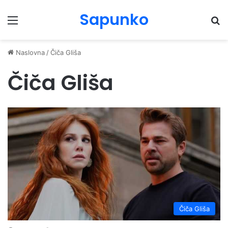
Sapunko
Menu
Pr
Naslovna
/
Čiča Gliša
Čiča Gliša
Čiča Gliša