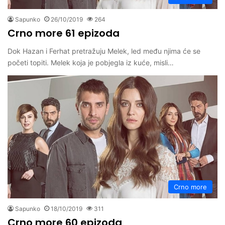
Sapunko
26/10/2019
264
Crno more 61 epizoda
Dok Hazan i Ferhat pretražuju Melek, led među njima će se
početi topiti. Melek koja je pobjegla iz kuće, misli…
Crno more
Sapunko
18/10/2019
311
Crno more 60 epizoda