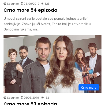
Sapunko
03/09/2019
125
Crno more 54 epizoda
U novoj sezoni serije postaje sve pomalo jednostavnije i
zanimljivije. Zahvaljujući Nefes, Tahira koji je zatvorenik u
Gencovim rukama, on…
Crno more
Sapunko
26/05/2019
152
Crno more 53 epizoda