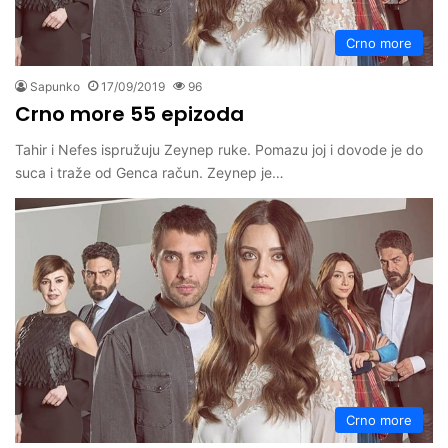
Crno more
Sapunko
17/09/2019
96
Crno more 55 epizoda
Tahir i Nefes ispružuju Zeynep ruke. Pomazu joj i dovode je do
suca i traže od Genca račun. Zeynep je…
Crno more