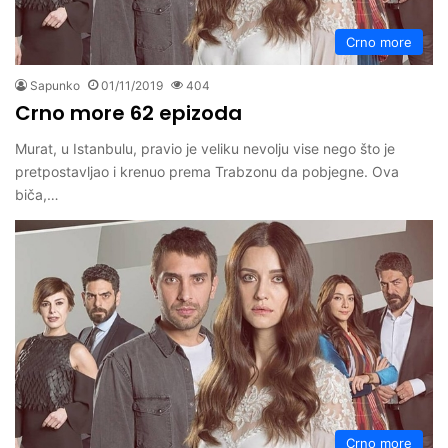
Crno more
Sapunko
01/11/2019
404
Crno more 62 epizoda
Murat, u Istanbulu, pravio je veliku nevolju vise nego što je
pretpostavljao i krenuo prema Trabzonu da pobjegne. Ova
biča,…
Crno more