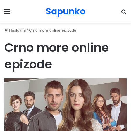
Sapunko
Menu
Pr
Naslovna
/
Crno more online epizode
Crno more online
epizode