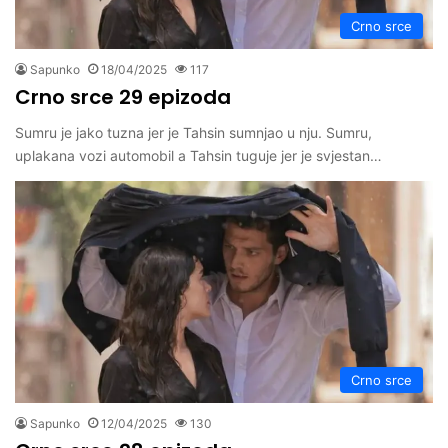
Crno srce
Sapunko
18/04/2025
117
Crno srce 29 epizoda
Sumru je jako tuzna jer je Tahsin sumnjao u nju. Sumru,
uplakana vozi automobil a Tahsin tuguje jer je svjestan…
Crno srce
Sapunko
12/04/2025
130