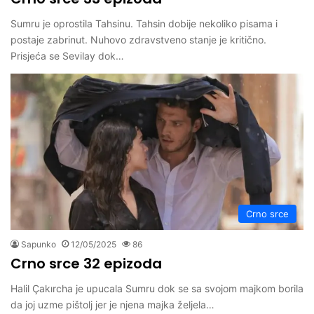
Sumru je oprostila Tahsinu. Tahsin dobije nekoliko pisama i
postaje zabrinut. Nuhovo zdravstveno stanje je kritično.
Prisjeća se Sevilay dok…
Crno srce
Sapunko
12/05/2025
86
Crno srce 32 epizoda
Halil Çakırcha je upucala Sumru dok se sa svojom majkom borila
da joj uzme pištolj jer je njena majka željela…