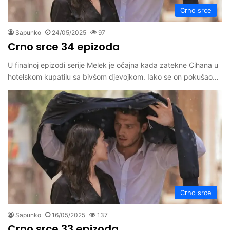
Crno srce
Sapunko
24/05/2025
97
Crno srce 34 epizoda
U finalnoj epizodi serije Melek je očajna kada zatekne Cihana u
hotelskom kupatilu sa bivšom djevojkom. Iako se on pokušao…
Crno srce
Sapunko
16/05/2025
137
Crno srce 33 epizoda