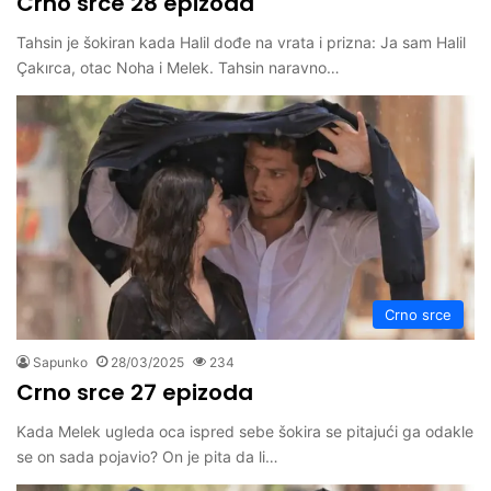
Crno srce 28 epizoda
Tahsin je šokiran kada Halil dođe na vrata i prizna: Ja sam Halil
Çakırca, otac Noha i Melek. Tahsin naravno…
Crno srce
Sapunko
28/03/2025
234
Crno srce 27 epizoda
Kada Melek ugleda oca ispred sebe šokira se pitajući ga odakle
se on sada pojavio? On je pita da li…