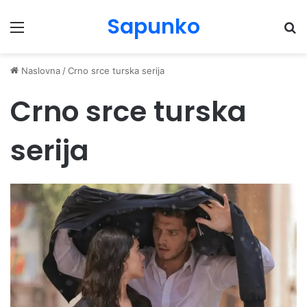
Sapunko
Menu
Pr
Naslovna
/
Crno srce turska serija
Crno srce turska
serija