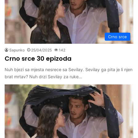
Crno srce
Sapunko
25/04/2025
142
Crno srce 30 epizoda
Nuh bjezi sa mjesta nesrece sa Sevilay. Sevilay ga pita je li njen
brat mrtav? Nuh drzi Sevilay za ruke…