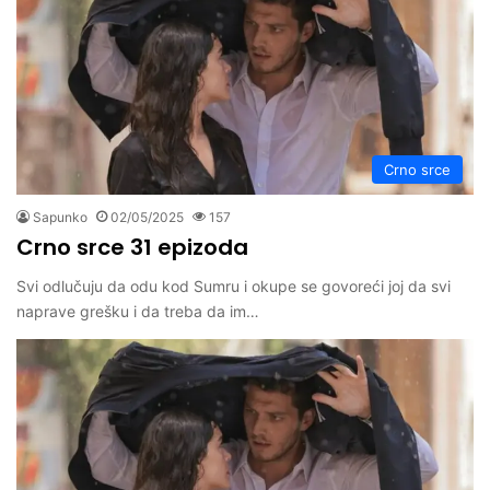
Crno srce
Sapunko
02/05/2025
157
Crno srce 31 epizoda
Svi odlučuju da odu kod Sumru i okupe se govoreći joj da svi
naprave grešku i da treba da im…