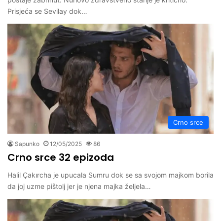
Prisjeća se Sevilay dok…
Crno srce
Sapunko
12/05/2025
86
Crno srce 32 epizoda
Halil Çakırcha je upucala Sumru dok se sa svojom majkom borila
da joj uzme pištolj jer je njena majka željela…