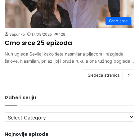
Crno srce
Sapunko
17/03/2025
128
Crno srce 25 epizoda
Nuh ugleda Sevilaj kako šeta nasmijana pijacom i razgleda
šalove. Nasmijan, prilazi joj i pruža ruku a ona tužnog pogleda…
Sledeća stranica
Izaberi seriju
Izaberi
seriju
Najnovije epizode