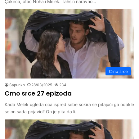
Çakırca, otac Noha i Melek. Tahsin naravno…
Crno srce
Sapunko
28/03/2025
234
Crno srce 27 epizoda
Kada Melek ugleda oca ispred sebe šokira se pitajući ga odakle
se on sada pojavio? On je pita da li…