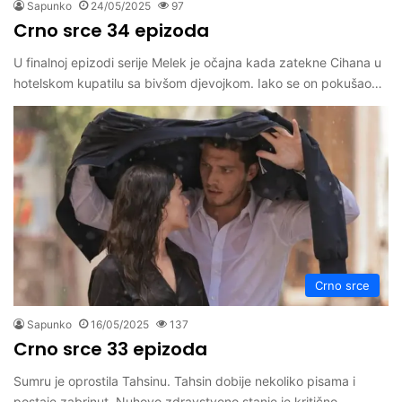
Sapunko
24/05/2025
97
Crno srce 34 epizoda
U finalnoj epizodi serije Melek je očajna kada zatekne Cihana u
hotelskom kupatilu sa bivšom djevojkom. Iako se on pokušao…
Crno srce
Sapunko
16/05/2025
137
Crno srce 33 epizoda
Sumru je oprostila Tahsinu. Tahsin dobije nekoliko pisama i
postaje zabrinut. Nuhovo zdravstveno stanje je kritično.