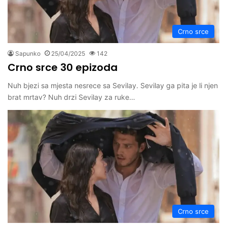
Crno srce
Sapunko
25/04/2025
142
Crno srce 30 epizoda
Nuh bjezi sa mjesta nesrece sa Sevilay. Sevilay ga pita je li njen
brat mrtav? Nuh drzi Sevilay za ruke…
Crno srce