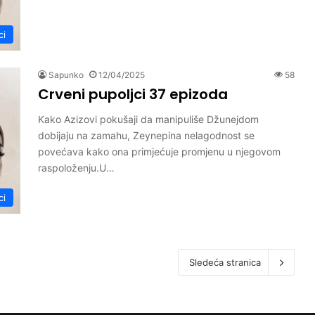
ci
Sapunko
12/04/2025
58
Crveni pupoljci 37 epizoda
Kako Azizovi pokušaji da manipuliše Džunejdom
dobijaju na zamahu, Zeynepina nelagodnost se
povećava kako ona primjećuje promjenu u njegovom
raspoloženju.U…
ci
Sledeća stranica