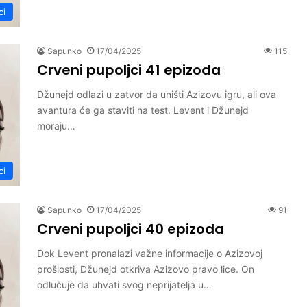
ci
Sapunko
17/04/2025
115
Crveni pupoljci 41 epizoda
Džunejd odlazi u zatvor da uništi Azizovu igru, ali ova
avantura će ga staviti na test. Levent i Džunejd
moraju…
ci
Sapunko
17/04/2025
91
Crveni pupoljci 40 epizoda
Dok Levent pronalazi važne informacije o Azizovoj
prošlosti, Džunejd otkriva Azizovo pravo lice. On
odlučuje da uhvati svog neprijatelja u…