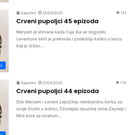
Sapunko
24/04/2025
151
Crveni pupoljci 45 epizoda
Meryem je shrvana kada čuje šta se dogodilo.
Leventova smrt je prekinula i poslednju kariku u lancu
koji je držao…
ci
Sapunko
21/04/2025
114
Crveni pupoljci 44 epizoda
Dok Meryem i Levent započinju nemilosrdnu borbu za
svoje živote u bolnici, Džunejda obuzima tama.Zeynep i
Mira bore sa strahom…