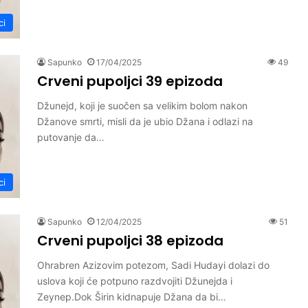
ci
Sapunko
17/04/2025
49
Crveni pupoljci 39 epizoda
Džunejd, koji je suočen sa velikim bolom nakon
Džanove smrti, misli da je ubio Džana i odlazi na
putovanje da…
ci
Sapunko
12/04/2025
51
Crveni pupoljci 38 epizoda
Ohrabren Azizovim potezom, Sadi Hudayi dolazi do
uslova koji će potpuno razdvojiti Džunejda i
Zeynep.Dok Širin kidnapuje Džana da bi…