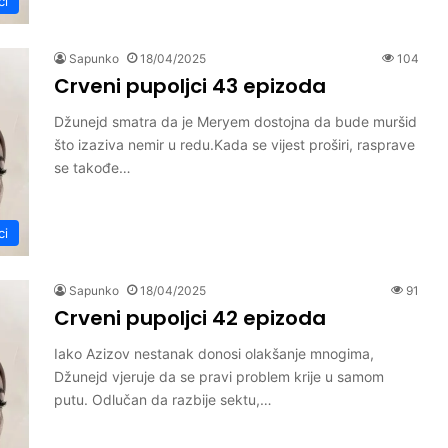
ci
Sapunko
18/04/2025
104
Crveni pupoljci 43 epizoda
Džunejd smatra da je Meryem dostojna da bude muršid
što izaziva nemir u redu.Kada se vijest proširi, rasprave
se takođe…
ci
Sapunko
18/04/2025
91
Crveni pupoljci 42 epizoda
Iako Azizov nestanak donosi olakšanje mnogima,
Džunejd vjeruje da se pravi problem krije u samom
putu. Odlučan da razbije sektu,…