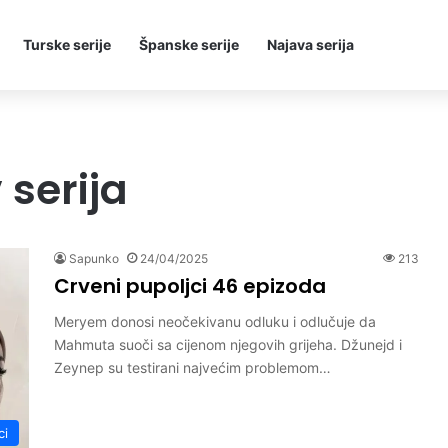
Turske serije
Španske serije
Najava serija
 serija
Sapunko
24/04/2025
213
Crveni pupoljci 46 epizoda
Meryem donosi neočekivanu odluku i odlučuje da
Mahmuta suoči sa cijenom njegovih grijeha. Džunejd i
Zeynep su testirani najvećim problemom…
ci