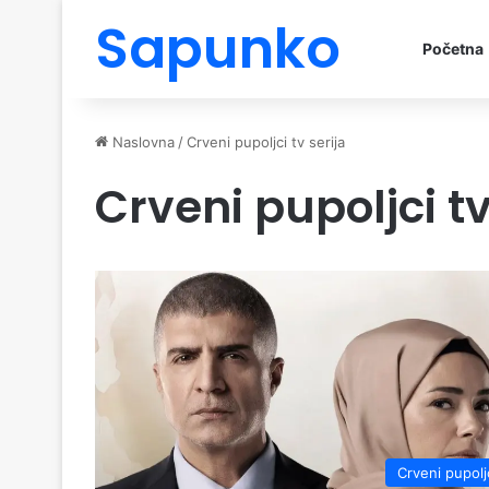
Sapunko
Početna
Naslovna
/
Crveni pupoljci tv serija
Crveni pupoljci tv
Crveni pupolj