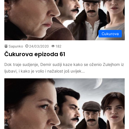
Cukurova
Sapunko
24/03/2020
182
Čukurova epizoda 61
Dok traje sudjenje, Demir sudiji kaze kako se oženio Zulejhom iz
ljubavi, i kako je volio i nažalost još uvijek…