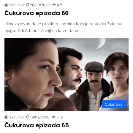
Sapunko
26/09/2020
479
Čukurova epizoda 66
Jilmaz govori da je prokleta sudbina koja je rastavila Zulejhu i
njega. Grli Adnan i Zulejhu i kaze da će…
Cukurova
Sapunko
19/09/2020
319
Čukurova epizoda 65