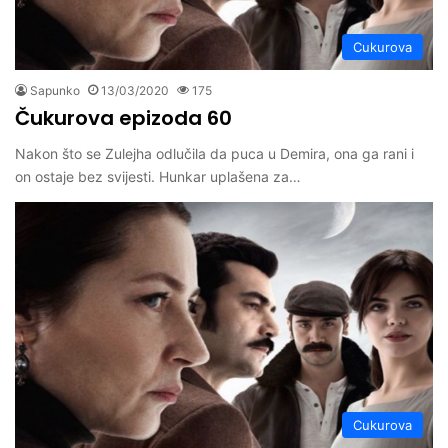
Cukurova
Sapunko
13/03/2020
175
Čukurova epizoda 60
Nakon što se Zulejha odlučila da puca u Demira, ona ga rani i
on ostaje bez svijesti. Hunkar uplašena za…
Cukurova