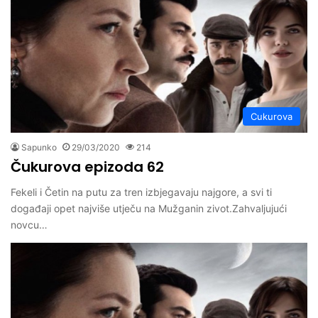
Cukurova
Sapunko
29/03/2020
214
Čukurova epizoda 62
Fekeli i Četin na putu za tren izbjegavaju najgore, a svi ti
događaji opet najviše utječu na Mužganin zivot.Zahvaljujući
novcu…