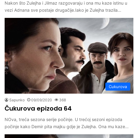
Nakon što Zulejha i Jilmaz razgovaraju i ona mu kaze istinu u
vezi Adnana sve postaje drugačije.Iako je Zulejha trazila…
Cukurova
Sapunko
09/09/2020
368
Čukurova epizoda 64
NOva, treća sezona serije počinje. U trećoj sezoni epizoda
počinje kako Demir pita majku gdje je Zulejha. Ona mu kaze…