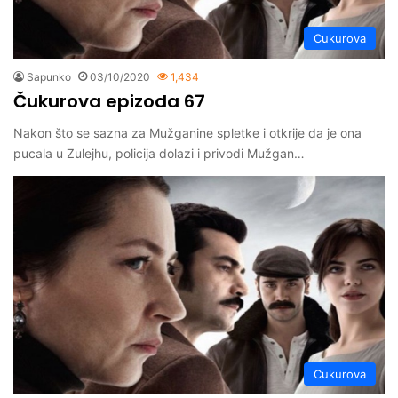
Cukurova
Sapunko
03/10/2020
1,434
Čukurova epizoda 67
Nakon što se sazna za Mužganine spletke i otkrije da je ona
pucala u Zulejhu, policija dolazi i privodi Mužgan…
Cukurova