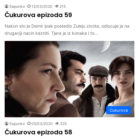
Sapunko
13/03/2020
215
Čukurova epizoda 59
Nakon sto je Demir ipak postedio Zuleju zivota, odlucuje je na
drugaciji nacin kazniti. Tjera je iz konaka i to…
Cukurova
Sapunko
05/03/2020
325
Čukurova epizoda 58