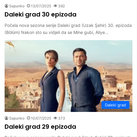
Sapunko
13/07/2025
392
Daleki grad 30 epizoda
Počela nova sezona serije Daleki grad (Uzak Şehir) 30. epizoda
(Bölüm) Nakon sto su vidjeli da se Mine gubi, Aliye…
Daleki grad
Sapunko
10/07/2025
373
Daleki grad 29 epizoda