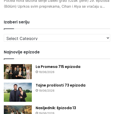
Počela nova sezona serije Daleki grad (Uzak Şehir) 29. epizoda
(Bölüm) Uprkos svim preprekama, Cihan i Alya se vraćaju u…
Izaberi seriju
Izaberi
seriju
Najnovije epizode
La Promesa 715 epizoda
19/06/2026
Tajne prošlosti 73 epizoda
19/06/2026
Nasljednik: Epizoda 13
19/06/2026