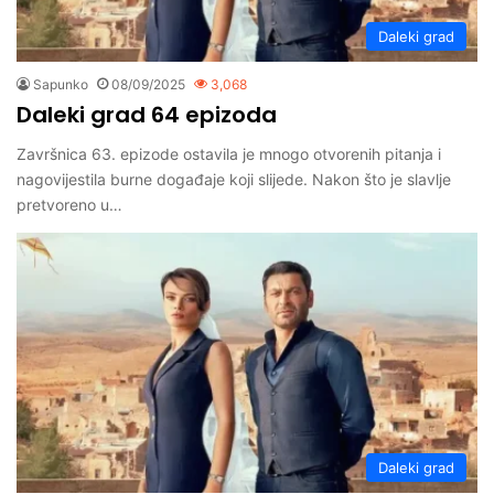
Daleki grad
Sapunko
08/09/2025
3,068
Daleki grad 64 epizoda
Završnica 63. epizode ostavila je mnogo otvorenih pitanja i
nagovijestila burne događaje koji slijede. Nakon što je slavlje
pretvoreno u…
Daleki grad