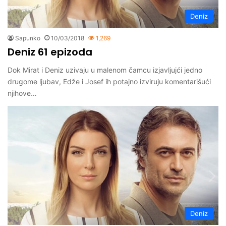
Deniz
Sapunko
10/03/2018
1,269
Deniz 61 epizoda
Dok Mirat i Deniz uzivaju u malenom čamcu izjavljujći jedno
drugome ljubav, Edže i Josef ih potajno izviruju komentarišući
njihove…
Deniz