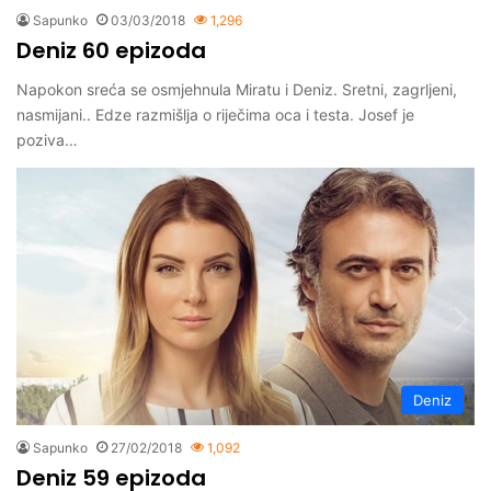
Sapunko
03/03/2018
1,296
Deniz 60 epizoda
Napokon sreća se osmjehnula Miratu i Deniz. Sretni, zagrljeni,
nasmijani.. Edze razmišlja o riječima oca i testa. Josef je
poziva…
Deniz
Sapunko
27/02/2018
1,092
Deniz 59 epizoda