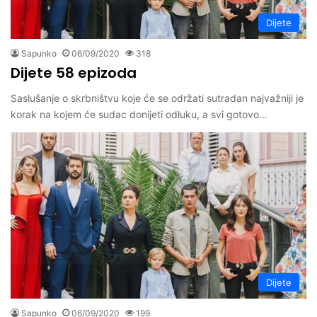
Dijete
Sapunko
06/09/2020
318
Dijete 58 epizoda
Saslušanje o skrbništvu koje će se održati sutradan najvažniji je
korak na kojem će sudac donijeti odluku, a svi gotovo…
Dijete
Sapunko
06/09/2020
199