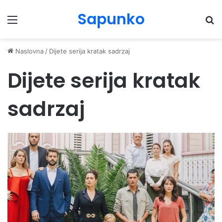
Sapunko
Menu
Pr
Naslovna
/
Dijete serija kratak sadrzaj
Dijete serija kratak
sadrzaj