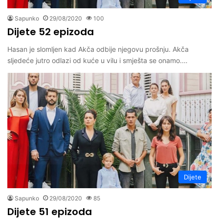
Sapunko
29/08/2020
100
Dijete 52 epizoda
Hasan je slomljen kad Akča odbije njegovu prošnju. Akča
sljedeće jutro odlazi od kuće u vilu i smješta se onamo.…
Dijete
Sapunko
29/08/2020
85
Dijete 51 epizoda