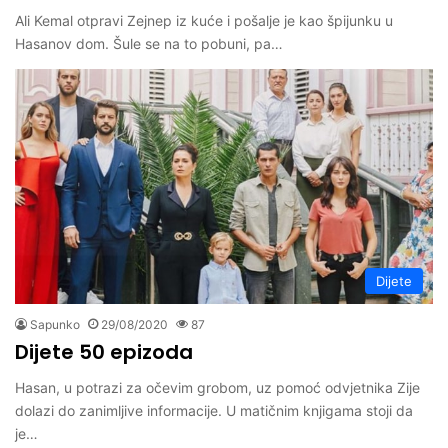
Ali Kemal otpravi Zejnep iz kuće i pošalje je kao špijunku u
Hasanov dom. Šule se na to pobuni, pa…
Dijete
Sapunko
29/08/2020
87
Dijete 50 epizoda
Hasan, u potrazi za očevim grobom, uz pomoć odvjetnika Zije
dolazi do zanimljive informacije. U matičnim knjigama stoji da
je…