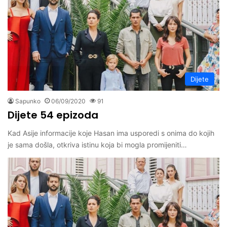
Dijete
Sapunko
06/09/2020
91
Dijete 54 epizoda
Kad Asije informacije koje Hasan ima usporedi s onima do kojih
je sama došla, otkriva istinu koja bi mogla promijeniti…