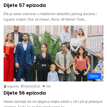
Dijete 57 epizoda
Efe je ostao zatvoren u hlađenom skladištu jednog dućana i
izgubio svijest. Dok se Hasan, Akča, Ali Kemal i Šule…
Dijete
Sapunko
06/09/2020
154
Dijete 56 epizoda
Hasan saznaje da će njegova majka ostati u vili i još je jedanput
slomljen. Sada će se fokusirati samo na…