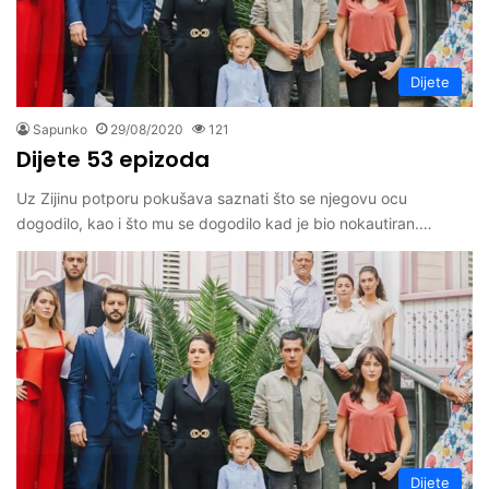
Dijete
Sapunko
29/08/2020
121
Dijete 53 epizoda
Uz Zijinu potporu pokušava saznati što se njegovu ocu
dogodilo, kao i što mu se dogodilo kad je bio nokautiran.…
Dijete