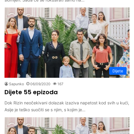
Dijete
Sapunko
06/09/2020
167
Dijete 55 epizoda
Dok Rizin neočekivani dolazak izaziva napetost kod svih u kući,
Asije je teško suočiti se s njim, s kojim je…