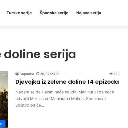
Turske serije
Španske serije
Najava serija
 doline serija
Sapunko
20/07/2023
123
Djevojka iz zelene doline 14 epizoda
Nadam se da Hazım neće nauditi Mahinuru i da neće
odvojiti Melissu od Mahinura i Metina. Serminovo
ubistvo bit će…
ne