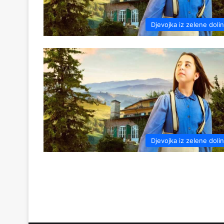
Djevojka iz zelene doli
Djevojka iz zelene doli