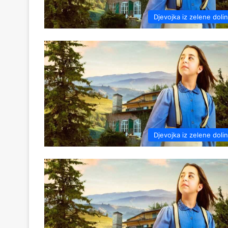
Djevojka iz zelene doli
Djevojka iz zelene doli