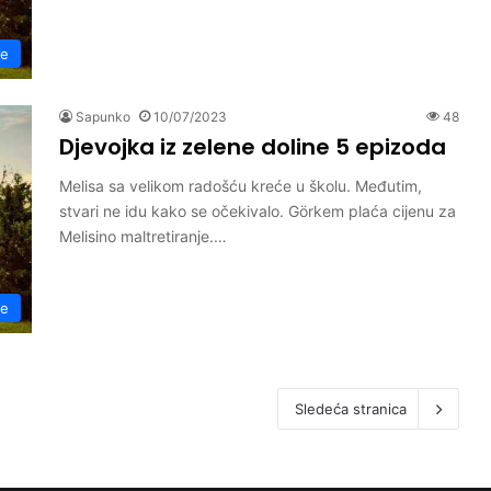
ne
Sapunko
10/07/2023
48
Djevojka iz zelene doline 5 epizoda
Melisa sa velikom radošću kreće u školu. Međutim,
stvari ne idu kako se očekivalo. Görkem plaća cijenu za
Melisino maltretiranje.…
ne
Sledeća stranica