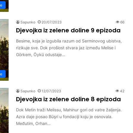
ne
Sapunko
20/07/2023
66
Djevojka iz zelene doline 9 epizoda
Besime, koja je izgubila razum od Serminovog ubistva,
rizikuje sve. Dok prošlost stvara jaz između Melise i
Görkem, Öykü odustaje…
ne
Sapunko
12/07/2023
42
Djevojka iz zelene doline 8 epizoda
Dok Metin traži Melissu, Mahinur gori od vatre žaljenja.
Azra daje posao Büşri u fondaciji koju je osnovala.
Međutim, Orhan…