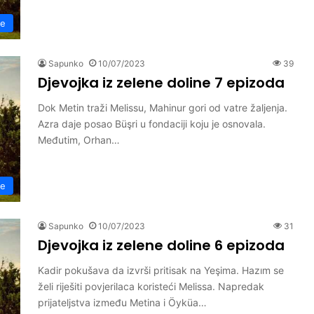
ne
Sapunko
10/07/2023
39
Djevojka iz zelene doline 7 epizoda
Dok Metin traži Melissu, Mahinur gori od vatre žaljenja.
Azra daje posao Büşri u fondaciji koju je osnovala.
Međutim, Orhan…
ne
Sapunko
10/07/2023
31
Djevojka iz zelene doline 6 epizoda
Kadir pokušava da izvrši pritisak na Yeşima. Hazım se
želi riješiti povjerilaca koristeći Melissa. Napredak
prijateljstva između Metina i Öyküa…