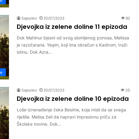
ne
Sapunko
20/07/2023
82
Djevojka iz zelene doline 11 epizoda
Dok Mahinur bjesni od svog slomljenog ponosa, Melissa
je razočarana. Yeşim, koji ima obračun s Kadirom, traži
istinu. Dok Azra…
ne
Sapunko
20/07/2023
35
Djevojka iz zelene doline 10 epizoda
Loše iznenađenje čeka Besime, koja misli da se svega
riješila. Melisa želi da napravi impresivnu priču za
Školske novine. Dok…