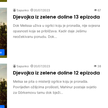
Sapunko
20/07/2023
67
Djevojka iz zelene doline 13 epizoda
Dok Melissa uživa u ogrlici koju je pronašla, nije svjesna
opasnosti koja se približava. Kadir daje Ješimu
neočekivanu ponudu. Dok…
ne
Sapunko
20/07/2023
38
Djevojka iz zelene doline 12 epizoda
Melisa se pita o misteriji ogrlice koju je pronašla.
Povrijeđen ožiljcima prošlosti, Mahinur postaje svjetlo
za Görkemovu tamu dok bježi…