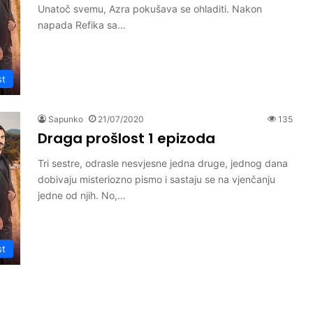
Unatoč svemu, Azra pokušava se ohladiti. Nakon
napada Refika sa…
st
Sapunko
21/07/2020
135
Draga prošlost 1 epizoda
Tri sestre, odrasle nesvjesne jedna druge, jednog dana
dobivaju misteriozno pismo i sastaju se na vjenčanju
jedne od njih. No,…
st