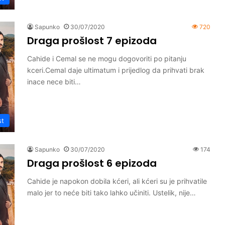
Sapunko
30/07/2020
720
Draga prošlost 7 epizoda
Cahide i Cemal se ne mogu dogovoriti po pitanju
kceri.Cemal daje ultimatum i prijedlog da prihvati brak
inace nece biti…
st
Sapunko
30/07/2020
174
Draga prošlost 6 epizoda
Cahide je napokon dobila kćeri, ali kćeri su je prihvatile
malo jer to neće biti tako lahko učiniti. Ustelik, nije…