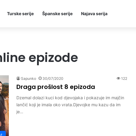
Turske serije
Španske serije
Najava serija
nline epizode
Sapunko
30/07/2020
122
Draga prošlost 8 epizoda
Dzemal dolazi kuci kod djevojaka i pokazuje im majčin
lančić koji je imala oko vrata.Djevojke mu kazu da im
je…
st