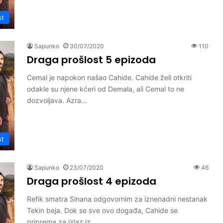
st
Sapunko
30/07/2020
110
Draga prošlost 5 epizoda
Cemal je napokon našao Cahide. Cahide želi otkriti
odakle su njene kćeri od Demala, ali Cemal to ne
dozvoljava. Azra…
st
Sapunko
23/07/2020
46
Draga prošlost 4 epizoda
Refik smatra Sinana odgovornim za iznenadni nestanak
Tekin beja. Dok se sve ovo događa, Cahide se
priprema za izlaz iz…