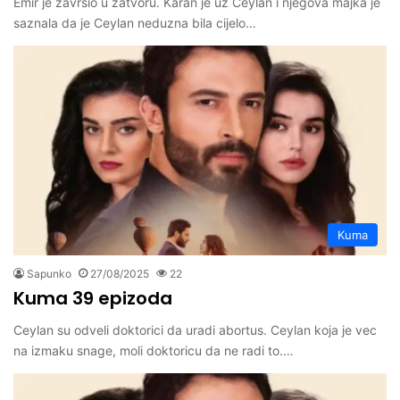
Emir je zavrsio u zatvoru. Karan je uz Ceylan i njegova majka je
saznala da je Ceylan neduzna bila cijelo…
Kuma
Sapunko
27/08/2025
22
Kuma 39 epizoda
Ceylan su odveli doktorici da uradi abortus. Ceylan koja je vec
na izmaku snage, moli doktoricu da ne radi to.…