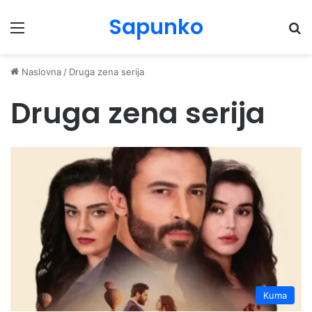
Sapunko
Menu
Pr
Naslovna
/
Druga zena serija
Druga zena serija
Kuma