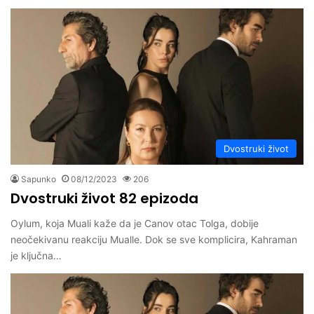
Dvostruki život
Sapunko
08/12/2023
206
Dvostruki život 82 epizoda
Oylum, koja Muali kaže da je Canov otac Tolga, dobije
neočekivanu reakciju Mualle. Dok se sve komplicira, Kahraman
je ključna…