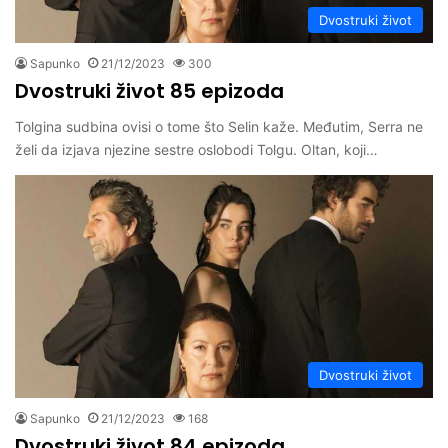
Dvostruki život
Sapunko
21/12/2023
300
Dvostruki život 85 epizoda
Tolgina sudbina ovisi o tome što Selin kaže. Međutim, Serra ne
želi da izjava njezine sestre oslobodi Tolgu. Oltan, koji…
Dvostruki život
Sapunko
21/12/2023
168
Dvostruki život 84 epizoda