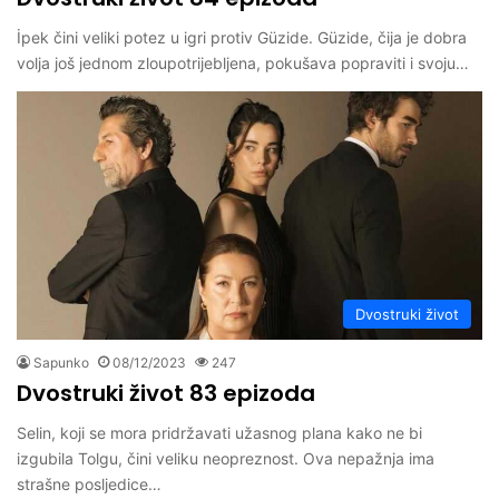
İpek čini veliki potez u igri protiv Güzide. Güzide, čija je dobra
volja još jednom zloupotrijebljena, pokušava popraviti i svoju…
Dvostruki život
Sapunko
08/12/2023
247
Dvostruki život 83 epizoda
Selin, koji se mora pridržavati užasnog plana kako ne bi
izgubila Tolgu, čini veliku neopreznost. Ova nepažnja ima
strašne posljedice…