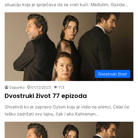
situaciju koja je sprječava da se vrati kući. Međutim, Güzide…
Dvostruki život
Sapunko
01/12/2023
113
Dvostruki život 77 epizoda
Shvativši ko je zapravo Oylum koju je vidio na snimci, Celal će
teško zadržati ovu tajnu, čak i ako Kahraman…