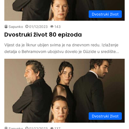
Dvostruki život
Sapunko
01/12/2023
143
Dvostruki život 80 epizoda
Vijest da je İlknur ubijen svima je na dnevnom redu. Izlaženje
detalja o Behramovom ubojstvu dovelo je Güzide u središte…
Dvostruki život
Sapunko
01/12/2023
137