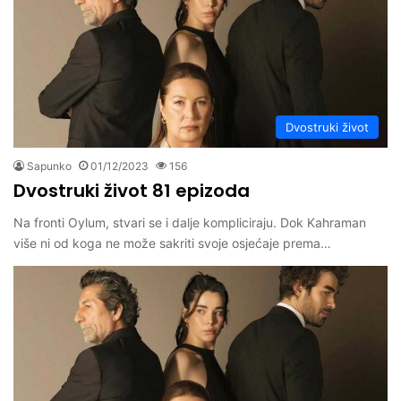
Dvostruki život
Sapunko
01/12/2023
156
Dvostruki život 81 epizoda
Na fronti Oylum, stvari se i dalje kompliciraju. Dok Kahraman
više ni od koga ne može sakriti svoje osjećaje prema…