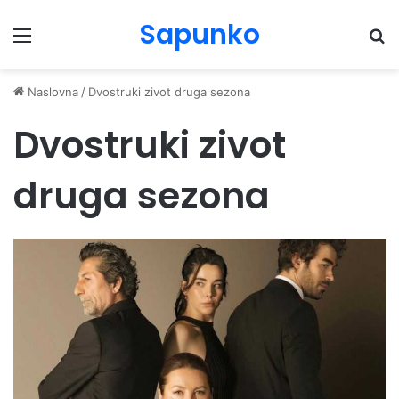
Sapunko
Menu
Pr
Naslovna
/
Dvostruki zivot druga sezona
Dvostruki zivot
druga sezona