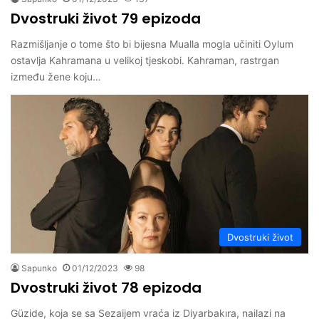
Dvostruki život 79 epizoda
Razmišljanje o tome što bi bijesna Mualla mogla učiniti Oylum
ostavlja Kahramana u velikoj tjeskobi. Kahraman, rastrgan
između žene koju…
Dvostruki život
Sapunko
01/12/2023
98
Dvostruki život 78 epizoda
Güzide, koja se sa Sezaijem vraća iz Diyarbakıra, nailazi na