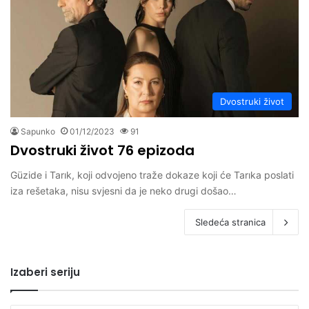
Dvostruki život
Sapunko
01/12/2023
91
Dvostruki život 76 epizoda
Güzide i Tarık, koji odvojeno traže dokaze koji će Tarıka poslati
iza rešetaka, nisu svjesni da je neko drugi došao…
Sledeća stranica
Izaberi seriju