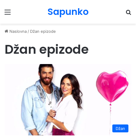
Sapunko
Menu
Pr
Naslovna
/
Džan epizode
Džan epizode
Džan