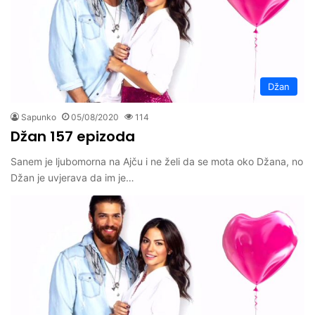
Džan
Sapunko
05/08/2020
114
Džan 157 epizoda
Sanem je ljubomorna na Ajču i ne želi da se mota oko Džana, no
Džan je uvjerava da im je…