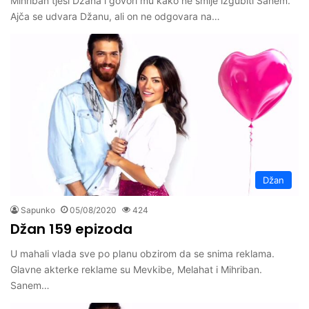
Mihriban tješi Džana i govori mu kako ne smije izgubiti Sanem.
Ajča se udvara Džanu, ali on ne odgovara na…
Džan
Sapunko
05/08/2020
424
Džan 159 epizoda
U mahali vlada sve po planu obzirom da se snima reklama.
Glavne akterke reklame su Mevkibe, Melahat i Mihriban.
Sanem…