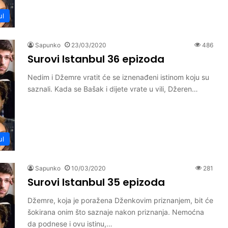
ul
Sapunko
23/03/2020
486
Surovi Istanbul 36 epizoda
Nedim i Džemre vratit će se iznenađeni istinom koju su
saznali. Kada se Bašak i dijete vrate u vili, Džeren…
ul
Sapunko
10/03/2020
281
Surovi Istanbul 35 epizoda
Džemre, koja je poražena Dženkovim priznanjem, bit će
šokirana onim što saznaje nakon priznanja. Nemoćna
da podnese i ovu istinu,…