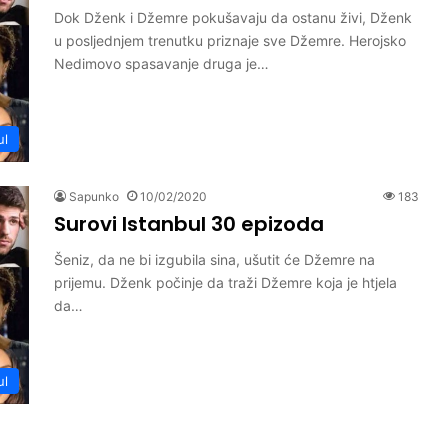
Dok Dženk i Džemre pokušavaju da ostanu živi, Dženk
u posljednjem trenutku priznaje sve Džemre. Herojsko
Nedimovo spasavanje druga je…
ul
Sapunko
10/02/2020
183
Surovi Istanbul 30 epizoda
Šeniz, da ne bi izgubila sina, ušutit će Džemre na
prijemu. Dženk počinje da traži Džemre koja je htjela
da…
ul