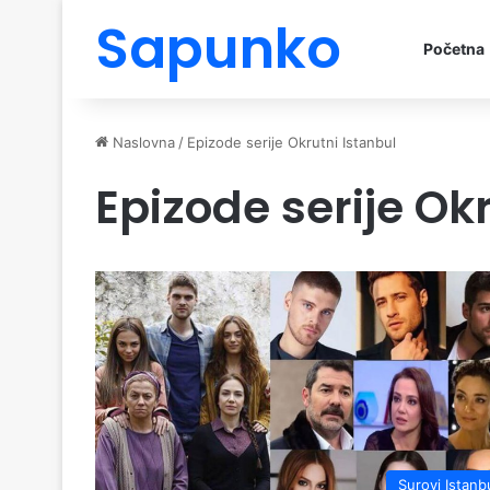
Sapunko
Početna
Naslovna
/
Epizode serije Okrutni Istanbul
Epizode serije Ok
Surovi Istanb