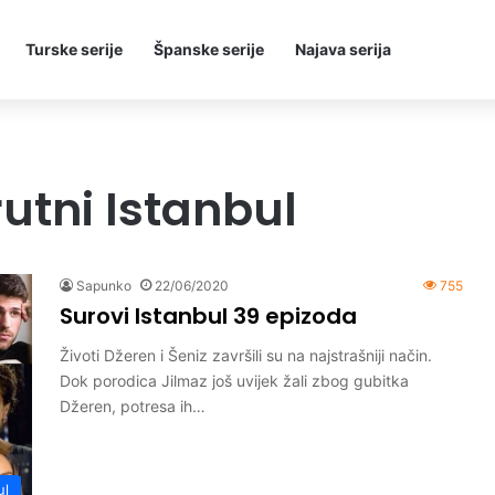
Turske serije
Španske serije
Najava serija
rutni Istanbul
Sapunko
22/06/2020
755
Surovi Istanbul 39 epizoda
Životi Džeren i Šeniz završili su na najstrašniji način.
Dok porodica Jilmaz još uvijek žali zbog gubitka
Džeren, potresa ih…
ul