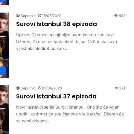
Sapunko
15/06/2020
498
Surovi Istanbul 38 epizoda
Uprkos Džemrinim najboljim naporima da zaustavi
Džeren, Džeren će ipak otkriti tajnu DNK testa i ova
vijest eksplodirat će kao…
ul
Sapunko
07/06/2020
371
Surovi Istanbul 37 epizoda
Novi nastavci serije Surovi Istanbul. Ono što će Agah
uraditi, uzdrmat će sve članove vile Karačaj. Džeren će
se neočekivano…