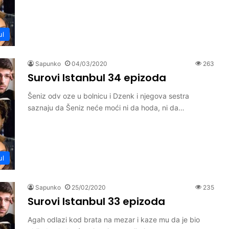
ul
Sapunko
04/03/2020
263
Surovi Istanbul 34 epizoda
Šeniz odv oze u bolnicu i Dzenk i njegova sestra
saznaju da Šeniz neće moći ni da hoda, ni da…
ul
Sapunko
25/02/2020
235
Surovi Istanbul 33 epizoda
Agah odlazi kod brata na mezar i kaze mu da je bio