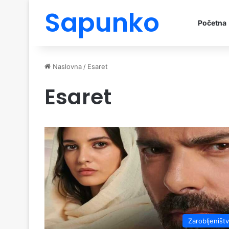
Sapunko
Početna
Naslovna
/
Esaret
Esaret
Zarobljeništ