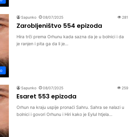
Sapunko
08/07/2025
281
Zarobljeništvo 554 epizoda
Hira trči prema Orhunu kada sazna da je u bolnici i da
je ranjen i pita ga da li je…
vo
Sapunko
08/07/2025
259
Esaret 553 epizoda
Orhun na kraju uspije pronaći Sahru. Sahra se nalazi u
bolnici i govori Orhunu i Hiri kako je Eylul htjela…