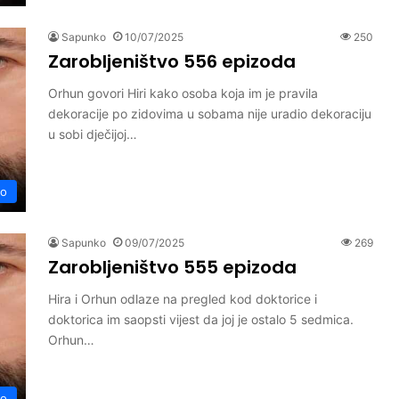
Sapunko
10/07/2025
250
Zarobljeništvo 556 epizoda
Orhun govori Hiri kako osoba koja im je pravila
dekoracije po zidovima u sobama nije uradio dekoraciju
u sobi dječijoj…
vo
Sapunko
09/07/2025
269
Zarobljeništvo 555 epizoda
Hira i Orhun odlaze na pregled kod doktorice i
doktorica im saopsti vijest da joj je ostalo 5 sedmica.
Orhun…
vo