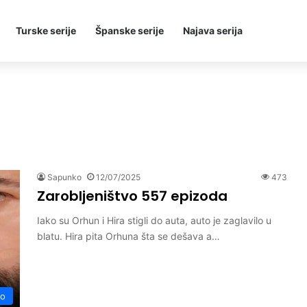
Turske serije
Španske serije
Najava serija
Sapunko
12/07/2025
473
Zarobljeništvo 557 epizoda
Iako su Orhun i Hira stigli do auta, auto je zaglavilo u
blatu. Hira pita Orhuna šta se dešava a…
vo