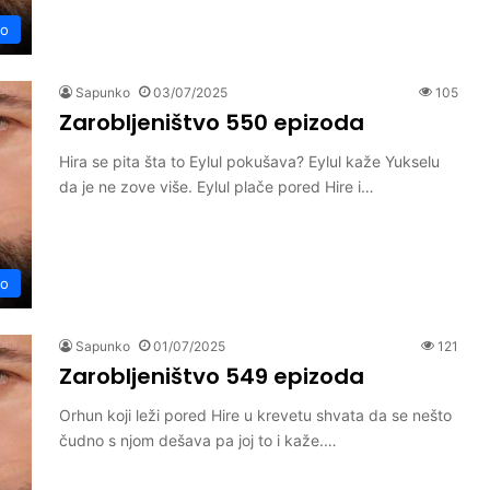
vo
Sapunko
03/07/2025
105
Zarobljeništvo 550 epizoda
Hira se pita šta to Eylul pokušava? Eylul kaže Yukselu
da je ne zove više. Eylul plače pored Hire i…
vo
Sapunko
01/07/2025
121
Zarobljeništvo 549 epizoda
Orhun koji leži pored Hire u krevetu shvata da se nešto
čudno s njom dešava pa joj to i kaže.…