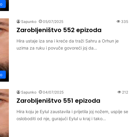
vo
Sapunko
05/07/2025
335
Zarobljeništvo 552 epizoda
Hira ustaje iza sna i kreće da traži Sahru a Orhun je
uzima za ruku i povuče govoreći joj da…
vo
Sapunko
04/07/2025
212
Zarobljeništvo 551 epizoda
Hira koju je Eylul zaustavila i prijetila joj nožem, uspije se
osloboditi od nje, gurajući Eylul u kraj i tako…