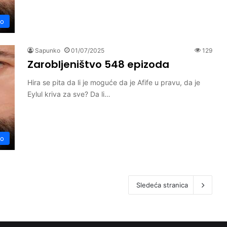
vo
Sapunko
01/07/2025
129
Zarobljeništvo 548 epizoda
Hira se pita da li je moguće da je Afife u pravu, da je
Eylul kriva za sve? Da li…
vo
Sledeća stranica