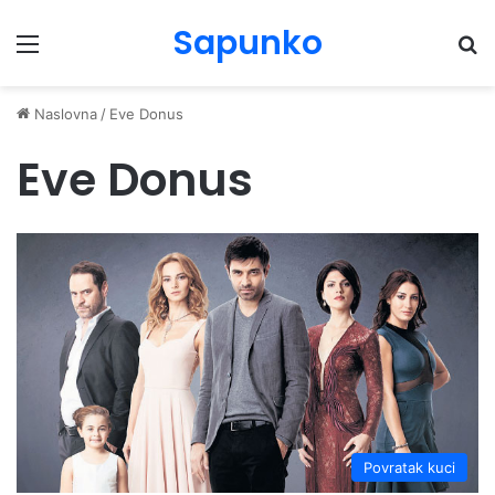
Sapunko
Menu
Pr
Naslovna
/
Eve Donus
Eve Donus
Povratak kuci