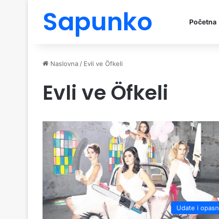
Sapunko
Početna
Naslovna
/
Evli ve Öfkeli
Evli ve Öfkeli
Udate i opas