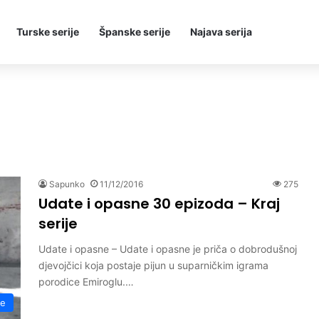
Turske serije
Španske serije
Najava serija
Sapunko
11/12/2016
275
Udate i opasne 30 epizoda – Kraj
serije
Udate i opasne – Udate i opasne je priča o dobrodušnoj
djevojčici koja postaje pijun u suparničkim igrama
porodice Emiroglu.…
ne