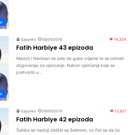
ye
Sapunko
06/06/2016
14,334
Fatih Harbiye 43 epizoda
Madzit i Neriman ne zele da gube vrijeme te se odmah
dogovaraju za vjencanje. Nakon vjenčanja koje se
pretvorilo u…
ye
Sapunko
06/06/2016
13,937
Fatih Harbiye 42 epizoda
Šahika se nastoji zbližiti sa Selimom, no čini se da će