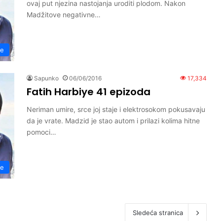
ovaj put njezina nastojanja uroditi plodom. Nakon
Madžitove negativne…
ye
Sapunko
06/06/2016
17,334
Fatih Harbiye 41 epizoda
Neriman umire, srce joj staje i elektrosokom pokusavaju
da je vrate. Madzid je stao autom i prilazi kolima hitne
pomoci…
ye
Sledeća stranica