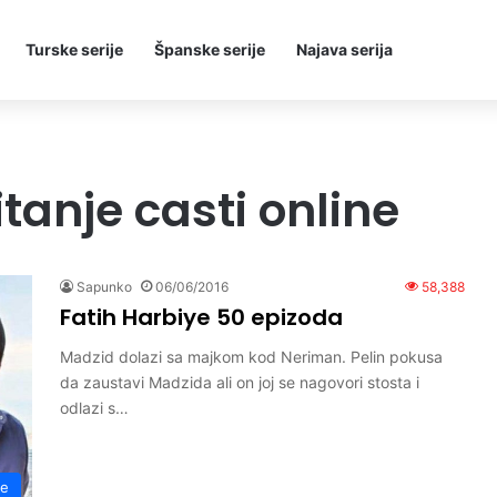
Turske serije
Španske serije
Najava serija
tanje casti online
Sapunko
06/06/2016
58,388
Fatih Harbiye 50 epizoda
Madzid dolazi sa majkom kod Neriman. Pelin pokusa
da zaustavi Madzida ali on joj se nagovori stosta i
odlazi s…
ye