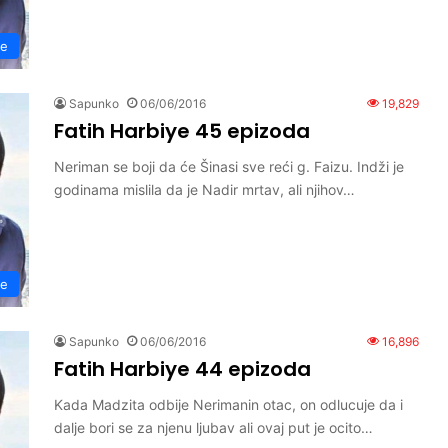
ye
Sapunko
06/06/2016
19,829
Fatih Harbiye 45 epizoda
Neriman se boji da će Šinasi sve reći g. Faizu. Indži je
godinama mislila da je Nadir mrtav, ali njihov…
ye
Sapunko
06/06/2016
16,896
Fatih Harbiye 44 epizoda
Kada Madzita odbije Nerimanin otac, on odlucuje da i
dalje bori se za njenu ljubav ali ovaj put je ocito…