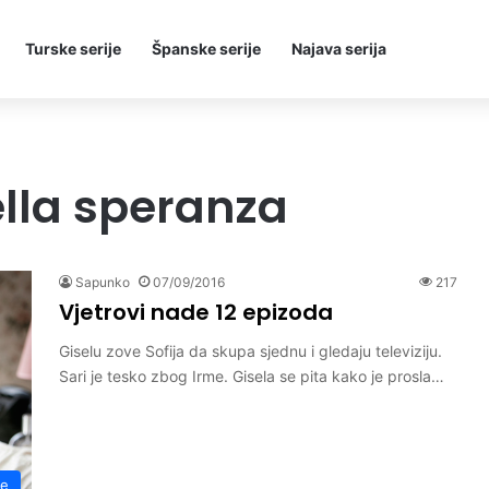
Turske serije
Španske serije
Najava serija
ella speranza
Sapunko
07/09/2016
217
Vjetrovi nade 12 epizoda
Giselu zove Sofija da skupa sjednu i gledaju televiziju.
Sari je tesko zbog Irme. Gisela se pita kako je prosla…
de