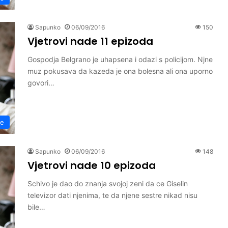
Sapunko
06/09/2016
150
Vjetrovi nade 11 epizoda
Gospodja Belgrano je uhapsena i odazi s policijom. Njne
muz pokusava da kazeda je ona bolesna ali ona uporno
govori…
de
Sapunko
06/09/2016
148
Vjetrovi nade 10 epizoda
Schivo je dao do znanja svojoj zeni da ce Giselin
televizor dati njenima, te da njene sestre nikad nisu
bile…