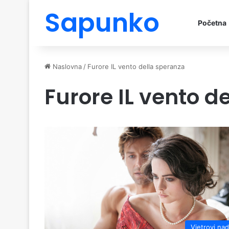
Sapunko
Početna
Naslovna
/
Furore IL vento della speranza
Furore IL vento d
Vjetrovi na