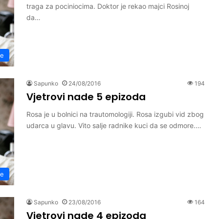
traga za pociniocima. Doktor je rekao majci Rosinoj
da…
de
Sapunko
24/08/2016
194
Vjetrovi nade 5 epizoda
Rosa je u bolnici na trautomologiji. Rosa izgubi vid zbog
udarca u glavu. Vito salje radnike kuci da se odmore.…
de
Sapunko
23/08/2016
164
Vjetrovi nade 4 epizoda