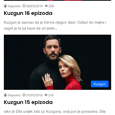
Sapunko
29/05/2019
259
Kuzgun 16 epizoda
Kuzgun je saznao da je Dervis njegov djed. Odlazi do majke i
zagrli je te joj kaze da on jeste…
Kuzgun
Sapunko
21/05/2019
216
Kuzgun 15 epizoda
Iako je Dila uvijek bila uz Kuzguna, ovaj put je porazena. Dila