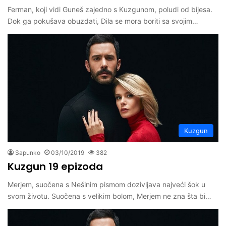
Ferman, koji vidi Guneš zajedno s Kuzgunom, poludi od bijesa.
Dok ga pokušava obuzdati, Dila se mora boriti sa svojim…
Kuzgun
Sapunko
03/10/2019
382
Kuzgun 19 epizoda
Merjem, suočena s Nešinim pismom dozivljava najveći šok u
svom životu. Suočena s velikim bolom, Merjem ne zna šta bi…