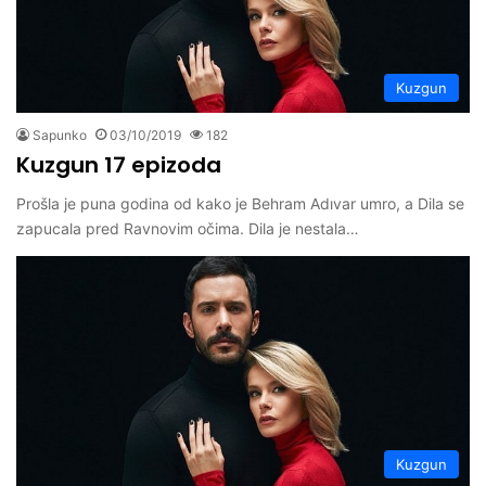
Kuzgun
Sapunko
03/10/2019
182
Kuzgun 17 epizoda
Prošla je puna godina od kako je Behram Adıvar umro, a Dila se
zapucala pred Ravnovim očima. Dila je nestala…
Kuzgun