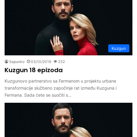
Kuzgun
Sapunko
03/10/2019
232
Kuzgun 18 epizoda
Kuzgunovo partnerstvo sa Fermanom u projektu urbane
transformacije službeno započinje rat između Kuzguna i
Fermana. Sada ćete se suočiti s…