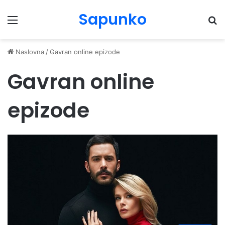
Sapunko
Menu
Pr
Naslovna
/
Gavran online epizode
Gavran online
epizode