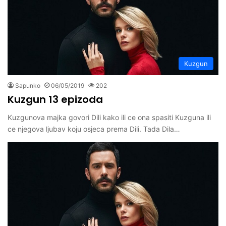
Kuzgun
Sapunko
06/05/2019
202
Kuzgun 13 epizoda
Kuzgunova majka govori Dili kako ili ce ona spasiti Kuzguna ili
ce njegova ljubav koju osjeca prema Dili. Tada Dila…