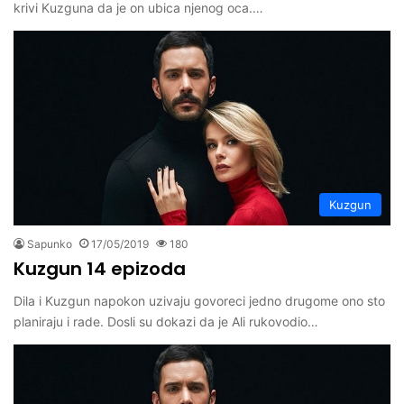
krivi Kuzguna da je on ubica njenog oca.…
Kuzgun
Sapunko
17/05/2019
180
Kuzgun 14 epizoda
Dila i Kuzgun napokon uzivaju govoreci jedno drugome ono sto
planiraju i rade. Dosli su dokazi da je Ali rukovodio…