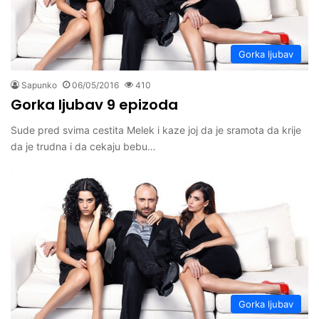
Gorka ljubav
Sapunko
06/05/2016
410
Gorka ljubav 9 epizoda
Sude pred svima cestita Melek i kaze joj da je sramota da krije
da je trudna i da cekaju bebu…
Gorka ljubav