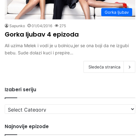
Gorka ljubav
Sapunko
01/04/2016
275
Gorka ljubav 4 epizoda
Ali uzima Melek i vodi je u bolnicu,jer se ona boji da ne izgubi
bebu. Sude dolazi kuci i prepire…
Sledeća stranica
Izaberi seriju
Izaberi
seriju
Najnovije epizode