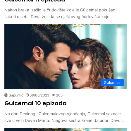
Nakon braka izašlo je čudovište koje je Gülcemal pokušao
sakriti u sebi. Deva želi da se riješi ovog čudovišta koje…
Gulcemal
Sapunko
09/06/2023
205
Gulcemal 10 epizoda
Na dan Devinog i Gulcemalovog vjenčanja, Gulcemal saznaje
sve u vezi Deve i Merta. Njegova sestra krene da udari Devu…