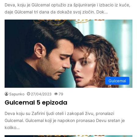
Deva, koju je Gülcemal optužio za špijuniranje i izbacio iz kuće,
daje Gülcemal tri dana da dokaže svoj zločin. Dok…
Gulcemal
Sapunko
27/04/2023
79
Gulcemal 5 epizoda
Deva koju su Zafirini ljudi oteli i zakopali živu, pronalazi
Gulcemal. Gulcemal koji je napokon pronasao Devu sretan je
koliko…