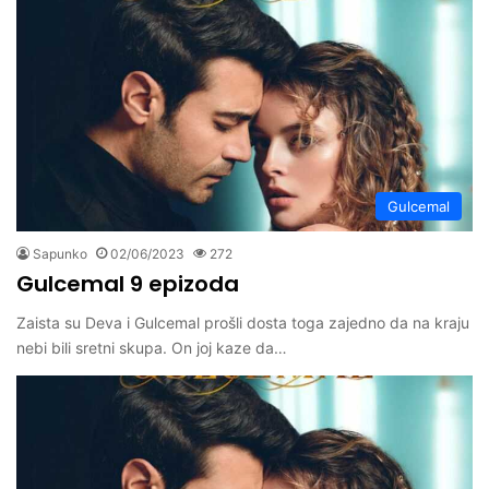
Gulcemal
Sapunko
02/06/2023
272
Gulcemal 9 epizoda
Zaista su Deva i Gulcemal prošli dosta toga zajedno da na kraju
nebi bili sretni skupa. On joj kaze da…