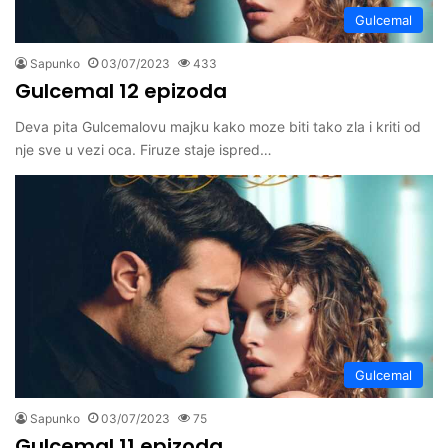
Gulcemal
Sapunko
03/07/2023
433
Gulcemal 12 epizoda
Deva pita Gulcemalovu majku kako moze biti tako zla i kriti od
nje sve u vezi oca. Firuze staje ispred…
Gulcemal
Sapunko
03/07/2023
75
Gulcemal 11 epizoda