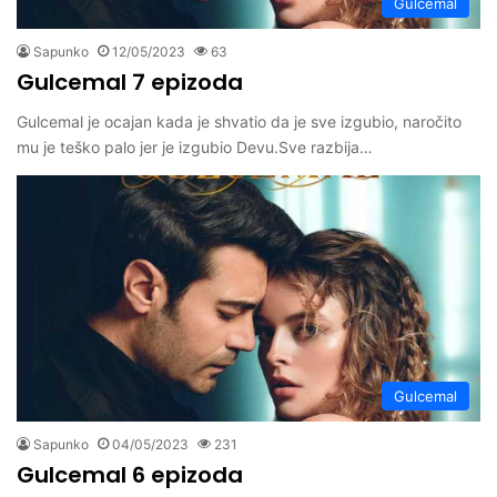
Gulcemal
Sapunko
12/05/2023
63
Gulcemal 7 epizoda
Gulcemal je ocajan kada je shvatio da je sve izgubio, naročito
mu je teško palo jer je izgubio Devu.Sve razbija…
Gulcemal
Sapunko
04/05/2023
231
Gulcemal 6 epizoda