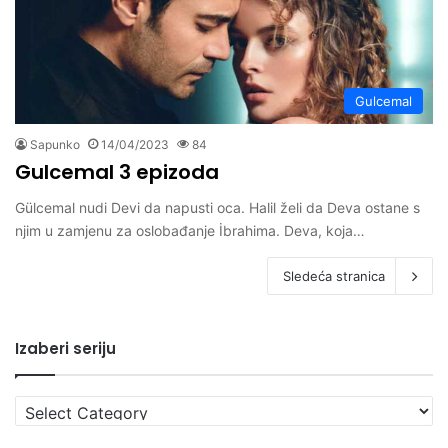
Gulcemal
Sapunko
14/04/2023
84
Gulcemal 3 epizoda
Gülcemal nudi Devi da napusti oca. Halil želi da Deva ostane s
njim u zamjenu za oslobađanje İbrahima. Deva, koja…
Sledeća stranica
Izaberi seriju
Izaberi
seriju