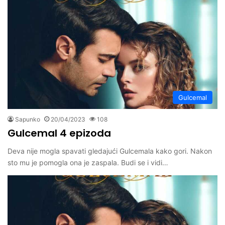
Gulcemal
Sapunko
20/04/2023
108
Gulcemal 4 epizoda
Deva nije mogla spavati gledajući Gulcemala kako gori. Nakon
sto mu je pomogla ona je zaspala. Budi se i vidi…