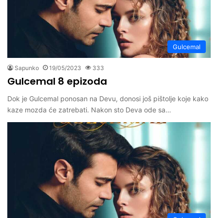
Gulcemal
Sapunko
19/05/2023
333
Gulcemal 8 epizoda
Dok je Gulcemal ponosan na Devu, donosi još pištolje koje kako
kaze mozda će zatrebati. Nakon sto Deva ode sa…