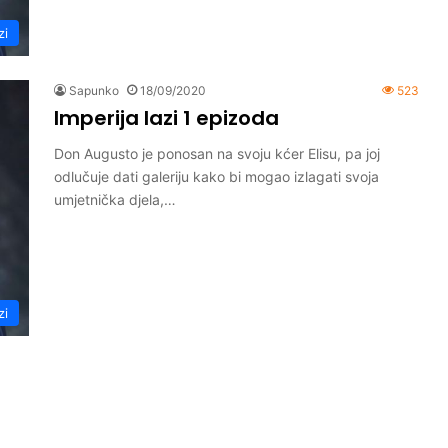
zi
Sapunko
18/09/2020
523
Imperija lazi 1 epizoda
Don Augusto je ponosan na svoju kćer Elisu, pa joj
odlučuje dati galeriju kako bi mogao izlagati svoja
umjetnička djela,…
zi