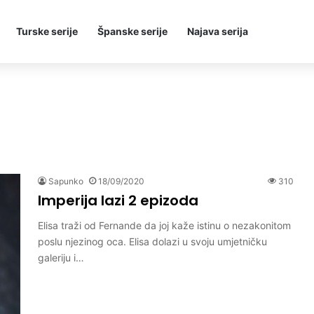
Turske serije
Španske serije
Najava serija
Sapunko
18/09/2020
310
Imperija lazi 2 epizoda
Elisa traži od Fernande da joj kaže istinu o nezakonitom
poslu njezinog oca. Elisa dolazi u svoju umjetničku
galeriju i…