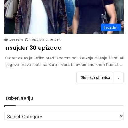
Insajder
Sapunko
10/04/2017
418
Insajder 30 epizoda
Kudret ostavlja Ješim pred izborom odluke koja mijenja život, ali
njegova prava meta su Sarp i Mert. Istovremeno kada Kudret…
Sledeća stranica
Izaberi seriju
Izaberi
seriju