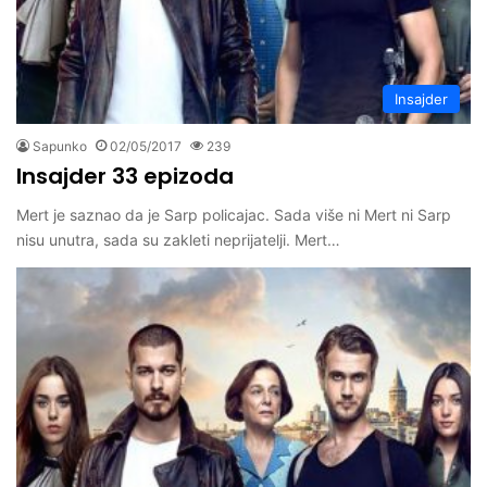
Insajder
Sapunko
02/05/2017
239
Insajder 33 epizoda
Mert je saznao da je Sarp policajac. Sada više ni Mert ni Sarp
nisu unutra, sada su zakleti neprijatelji. Mert…