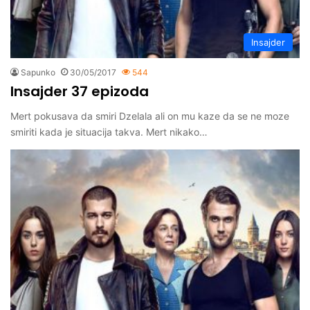
Insajder
Sapunko
30/05/2017
544
Insajder 37 epizoda
Mert pokusava da smiri Dzelala ali on mu kaze da se ne moze
smiriti kada je situacija takva. Mert nikako…