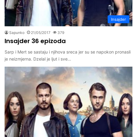
Insajder
Sapunko
21/05/2017
379
Insajder 36 epizoda
Sarp i Mert se sastaju i njihova sreca jer su se napokon pronasli
je neizmjerna. Dzelal je ljut i sve…