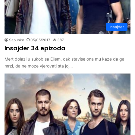
Insajder
Sapunko
05/05/2017
387
Insajder 34 epizoda
Mert dolazi u sukob sa Ejlem, cak stavise ona mu kaze da ga
mrzi, da ne moze vjerovati sta joj…