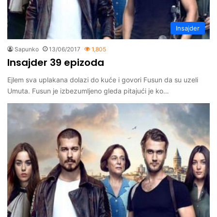
Insajder
Sapunko
13/06/2017
1,805
Insajder 39 epizoda
Ejlem sva uplakana dolazi do kuće i govori Fusun da su uzeli
Umuta. Fusun je izbezumljeno gleda pitajući je ko…