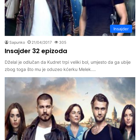
Insajder
Sapunko
21/04/2017
305
Insajder 32 epizoda
Dželal je odlučan da Kudret trpi veliki bol, umjesto da ga ubije
zbog toga što mu je oduzeo kćerku Melek.…