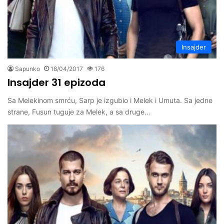
Insajder
Sapunko
18/04/2017
176
Insajder 31 epizoda
Sa Melekinom smrću, Sarp je izgubio i Melek i Umuta. Sa jedne
strane, Fusun tuguje za Melek, a sa druge…