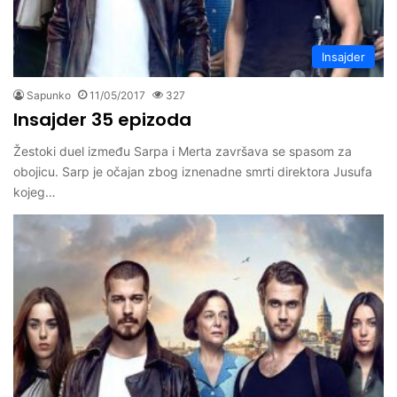
Insajder
Sapunko
11/05/2017
327
Insajder 35 epizoda
Žestoki duel između Sarpa i Merta završava se spasom za
obojicu. Sarp je očajan zbog iznenadne smrti direktora Jusufa
kojeg…