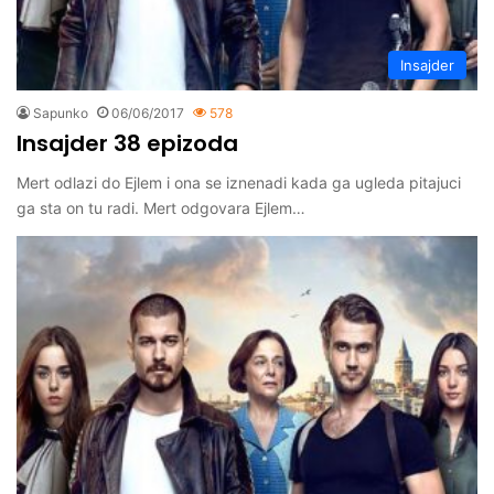
Insajder
Sapunko
06/06/2017
578
Insajder 38 epizoda
Mert odlazi do Ejlem i ona se iznenadi kada ga ugleda pitajuci
ga sta on tu radi. Mert odgovara Ejlem…