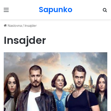
Sapunko
Menu
Pr
Naslovna
/
Insajder
Insajder