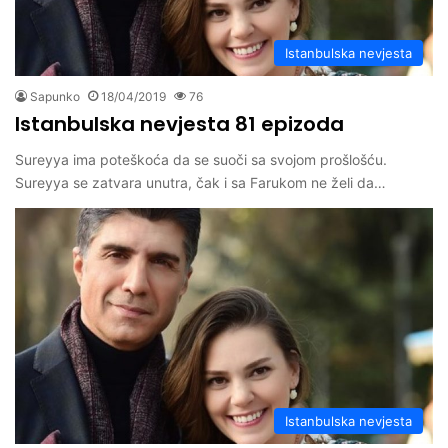
Istanbulska nevjesta
Sapunko
18/04/2019
76
Istanbulska nevjesta 81 epizoda
Sureyya ima poteškoća da se suoči sa svojom prošlošću.
Sureyya se zatvara unutra, čak i sa Farukom ne želi da…
Istanbulska nevjesta