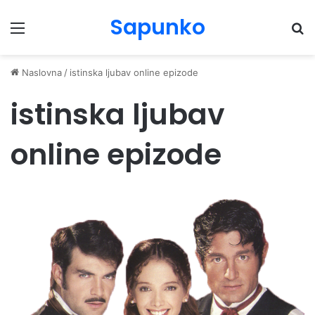
Sapunko
Menu
Pr
Naslovna
/
istinska ljubav online epizode
istinska ljubav
online epizode