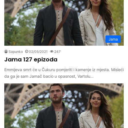
Jama
Sapunko
02/05/2021
247
Jama 127 epizoda
Emmijeva smrt će u Čukuru pomjeriti i kamenje iz mjesta. Misleći
da ga je sam Jamač bacio u opasnost, Vartolu…