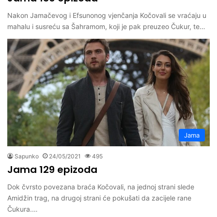
Nakon Jamačevog i Efsunonog vjenčanja Kočovali se vraćaju u
mahalu i susreću sa Šahramom, koji je pak preuzeo Čukur, te…
Jama
Sapunko
24/05/2021
495
Jama 129 epizoda
Dok čvrsto povezana braća Kočovali, na jednoj strani slede
Amidžin trag, na drugoj strani će pokušati da zacijele rane
Čukura.…