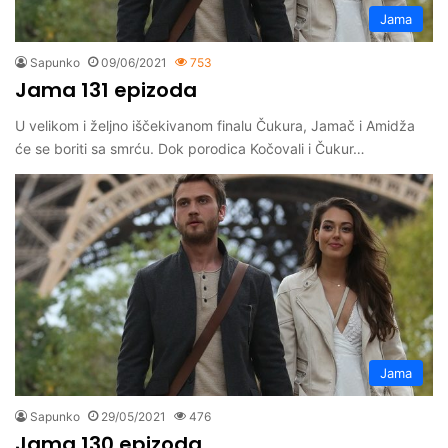
Jama
Sapunko
09/06/2021
753
Jama 131 epizoda
U velikom i željno iščekivanom finalu Čukura, Jamač i Amidža
će se boriti sa smrću. Dok porodica Kočovali i Čukur…
Jama
Sapunko
29/05/2021
476
Jama 130 epizoda