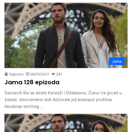
Jama
Sapunko
08/05/2021
381
Jama 128 epizoda
Saznavši šta se desilo Karadži i Dželasunu, Čukur će grcati u
žalosti. Istovremeno dok Kočovale još jedanput prožima
iskušenje smrtnog…