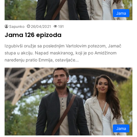
Jama
Sapunko
26/04/2021
191
Jama 126 epizoda
Izgubivši oružje sa poslednjim Vartolovim potezom, Jamač
stupa u akciju. Napad maskiranog, koji je po Amidžinom
naređenju pratio Emmija, ostavljaće…
Jama