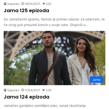
Sapunko
18/04/2021
220
Jama 125 epizoda
Sa Jamačevim igrama, Vartolu je primao udarac za udarcem, te
će ovog put preuzeti konce u svoje ruke. Stupivši u…
Jama
Sapunko
11/04/2021
336
Jama 124 epizoda
Jamačev genijalno osmišljeni plan, zarad okončanja