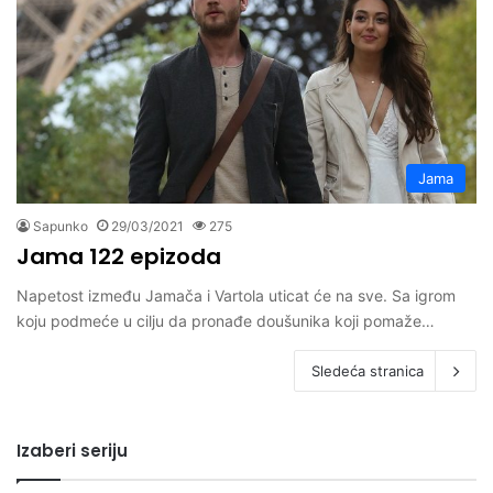
Jama
Sapunko
29/03/2021
275
Jama 122 epizoda
Napetost između Jamača i Vartola uticat će na sve. Sa igrom
koju podmeće u cilju da pronađe doušunika koji pomaže…
Sledeća stranica
Izaberi seriju