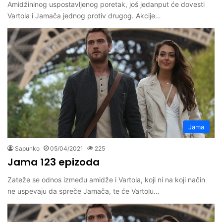
Amidžininog uspostavljenog poretak, još jedanput će dovesti
Vartola i Jamača jednog protiv drugog. Akcije…
Jama
Sapunko
05/04/2021
225
Jama 123 epizoda
Zateže se odnos između amidže i Vartola, koji ni na koji način
ne uspevaju da spreče Jamača, te će Vartolu…