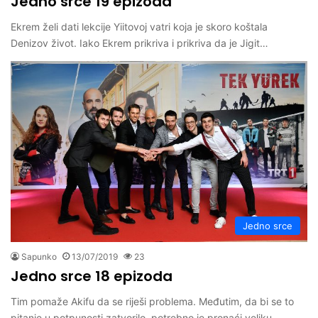
Jedno srce 19 epizoda
Ekrem želi dati lekcije Yiitovoj vatri koja je skoro koštala
Denizov život. Iako Ekrem prikriva i prikriva da je Jigit…
Jedno srce
Sapunko
13/07/2019
23
Jedno srce 18 epizoda
Tim pomaže Akifu da se riješi problema. Međutim, da bi se to
pitanje u potpunosti zatvorilo, potrebno je pronaći veliku…