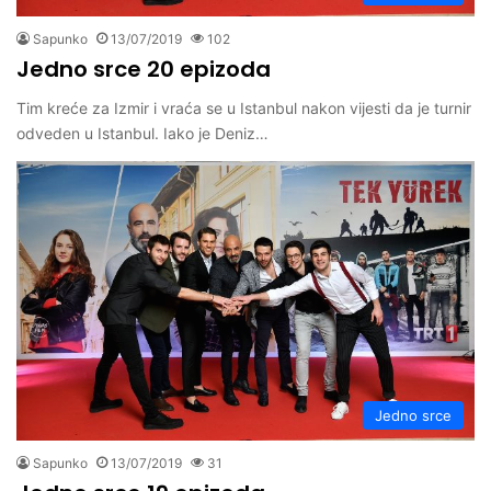
Sapunko
13/07/2019
102
Jedno srce 20 epizoda
Tim kreće za Izmir i vraća se u Istanbul nakon vijesti da je turnir
odveden u Istanbul. Iako je Deniz…
Jedno srce
Sapunko
13/07/2019
31