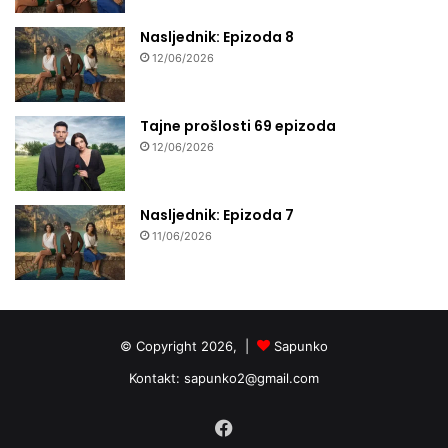
Nasljednik: Epizoda 8
12/06/2026
Tajne prošlosti 69 epizoda
12/06/2026
Nasljednik: Epizoda 7
11/06/2026
© Copyright 2026, |
Sapunko
Kontakt:
sapunko2@gmail.com
Facebook