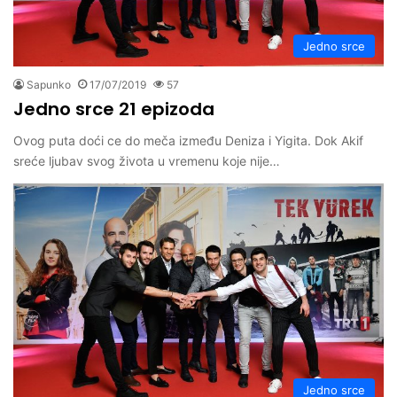
Jedno srce
Sapunko
17/07/2019
57
Jedno srce 21 epizoda
Ovog puta doći ce do meča između Deniza i Yigita. Dok Akif
sreće ljubav svog života u vremenu koje nije…
Jedno srce