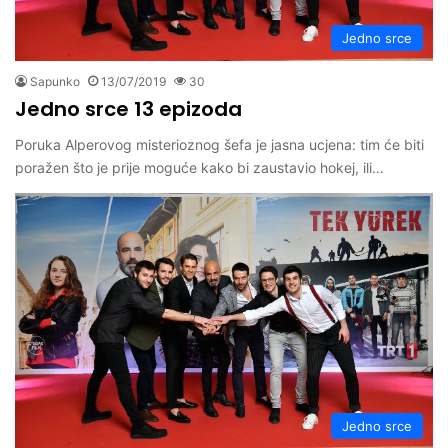
Jedno srce
Sapunko
13/07/2019
30
Jedno srce 13 epizoda
Poruka Alperovog misterioznog šefa je jasna ucjena: tim će biti
poražen što je prije moguće kako bi zaustavio hokej, ili…
Jedno srce