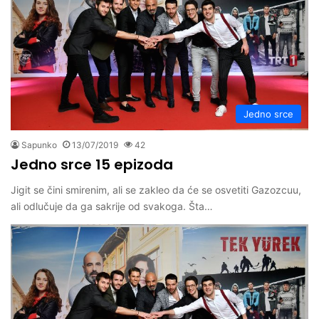
Jedno srce
Sapunko
13/07/2019
42
Jedno srce 15 epizoda
Jigit se čini smirenim, ali se zakleo da će se osvetiti Gazozcuu,
ali odlučuje da ga sakrije od svakoga. Šta…