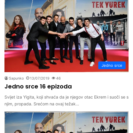
Jedno srce
Sapunko
13/07/2019
46
Jedno srce 16 epizoda
Svijet iza Yigita, koji shvaća da je njegov otac Ekrem i suoči se s
njim, propada. Srećom na ovaj težak…