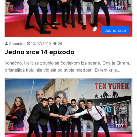
Jedno srce
Sapunko
13/07/2019
26
Jedno srce 14 epizoda
Konačno, Halit se zbunio sa čovjekom iza scene. Ona je Ekrem,
prijateljica koju nije vidjela od svoje mladosti. Ekrem krije…