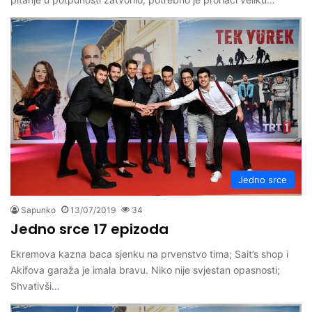
Jedno srce
Sapunko
13/07/2019
34
Jedno srce 17 epizoda
Ekremova kazna baca sjenku na prvenstvo tima; Sait’s shop i
Akifova garaža je imala bravu. Niko nije svjestan opasnosti;
Shvativši…