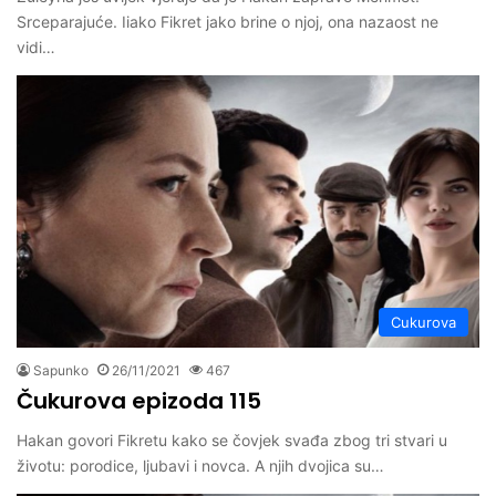
Srceparajuće. Iiako Fikret jako brine o njoj, ona nazaost ne
vidi…
Cukurova
Sapunko
26/11/2021
467
Čukurova epizoda 115
Hakan govori Fikretu kako se čovjek svađa zbog tri stvari u
životu: porodice, ljubavi i novca. A njih dvojica su…