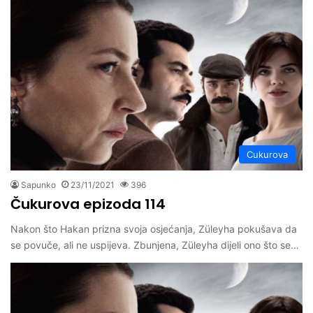
Cukurova
Sapunko
23/11/2021
396
Čukurova epizoda 114
Nakon što Hakan prizna svoja osjećanja, Züleyha pokušava da
se povuče, ali ne uspijeva. Zbunjena, Züleyha dijeli ono što se…