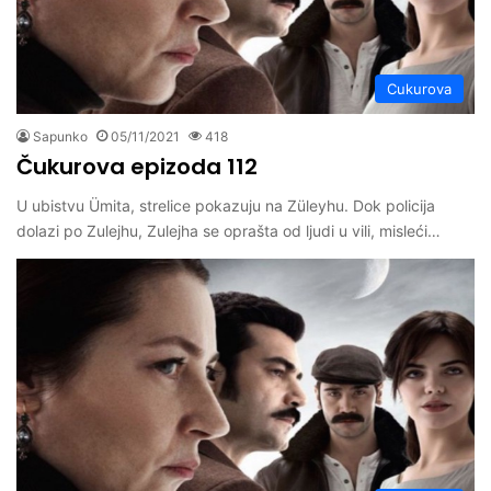
Cukurova
Sapunko
05/11/2021
418
Čukurova epizoda 112
U ubistvu Ümita, strelice pokazuju na Züleyhu. Dok policija
dolazi po Zulejhu, Zulejha se oprašta od ljudi u vili, misleći…