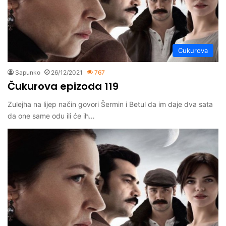
Cukurova
Sapunko
26/12/2021
767
Čukurova epizoda 119
Zulejha na lijep način govori Šermin i Betul da im daje dva sata
da one same odu ili će ih…