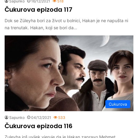
Sapunko
16/12/2021
518
Čukurova epizoda 117
Dok se Züleyha bori za život u bolnici, Hakan je ne napušta ni
na trenutak. Hakan, koji se bori da…
Cukurova
Sapunko
04/12/2021
533
Čukurova epizoda 116
Zuleyha još uvijek vjeruje da je Hakan zapravo Mehmet.