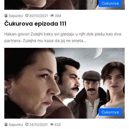
Cukurova
Sapunko
30/10/2021
394
Čukurova epizoda 111
Hakan govori Zulejhi kako svi gledaju u njih dok plešu kao dva
partnera. Zulejha mu kaze da joj ne smeta…
Cukurova
Sapunko
24/10/2021
422