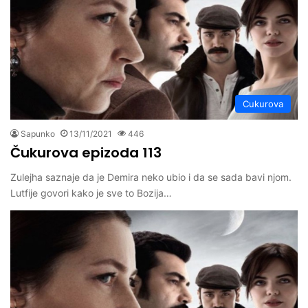
Cukurova
Sapunko
13/11/2021
446
Čukurova epizoda 113
Zulejha saznaje da je Demira neko ubio i da se sada bavi njom.
Lutfije govori kako je sve to Bozija…