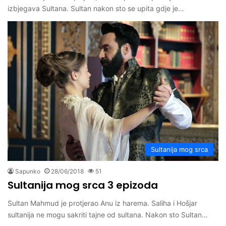
izbjegava Sultana. Sultan nakon sto se upita gdje je…
Sultanija mog srca
Sapunko
28/06/2018
51
Sultanija mog srca 3 epizoda
Sultan Mahmud je protjerao Anu iz harema. Saliha i Hošjar
sultanija ne mogu sakriti tajne od sultana. Nakon sto Sultan…