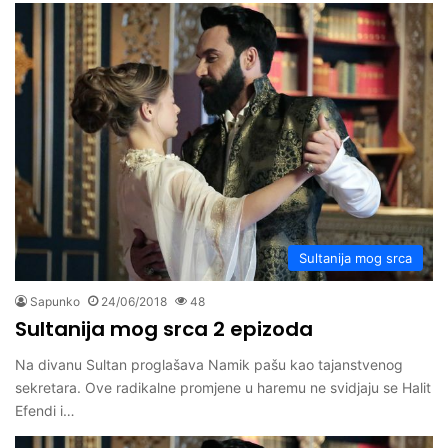
Sultanija mog srca
Sapunko
24/06/2018
48
Sultanija mog srca 2 epizoda
Na divanu Sultan proglašava Namik pašu kao tajanstvenog
sekretara. Ove radikalne promjene u haremu ne svidjaju se Halit
Efendi i…