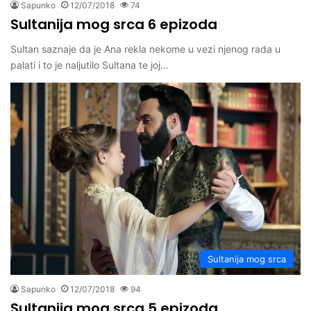
Sapunko
12/07/2018
74
Sultanija mog srca 6 epizoda
Sultan saznaje da je Ana rekla nekome u vezi njenog rada u
palati i to je naljutilo Sultana te joj…
Sultanija mog srca
Sapunko
12/07/2018
94
Sultanija mog srca 5 epizoda