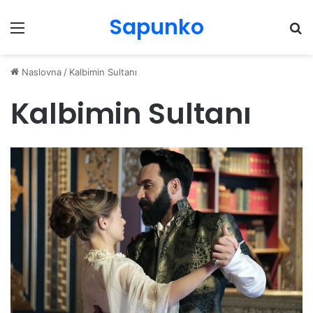
Sapunko
Menu
Pr
Naslovna
/
Kalbimin Sultanı
Kalbimin Sultanı