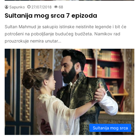
Sapunko
27/07/2018
68
Sultanija mog srca 7 epizoda
Sultan Mahmud je sakupio istinske neistinite legende i bit će
potrošeni na poboljšanje budućeg budžeta. Namikov rad
prouzrokuje nemira unutar…
Sultanija mog srca