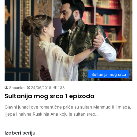
Sultanija mog srca
Sapunko
24/06/2018
138
Sultanija mog srca 1 epizoda
Glavni junaci ove romantične priče su sultan Mahmud II i mlada,
lijepa i naivna Ruskinja Ana koju je sultan sreo…
Izaberi seriju