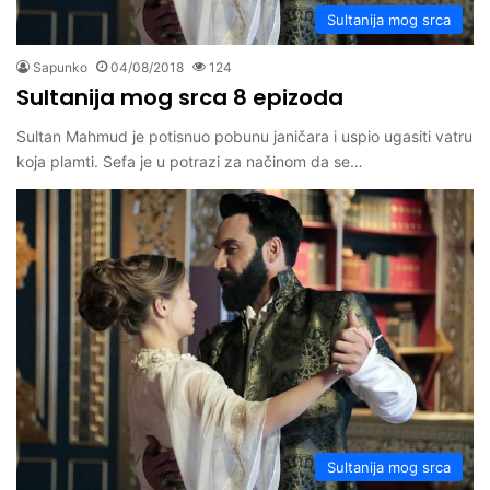
Sultanija mog srca
Sapunko
04/08/2018
124
Sultanija mog srca 8 epizoda
Sultan Mahmud je potisnuo pobunu janičara i uspio ugasiti vatru
koja plamti. Sefa je u potrazi za načinom da se…
Sultanija mog srca