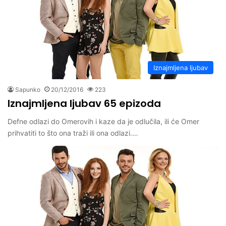
Iznajmljena ljubav
Sapunko
20/12/2016
223
Iznajmljena ljubav 65 epizoda
Defne odlazi do Omerovih i kaze da je odlučila, ili će Omer
prihvatiti to što ona traži ili ona odlazi.…