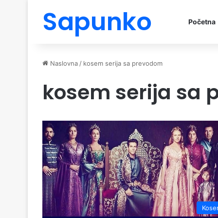
Sapunko
Početna
Naslovna
/
kosem serija sa prevodom
kosem serija sa
Kose