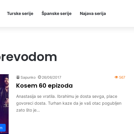
Turske serije
Španske serije
Najava serija
 prevodom
Sapunko
26/06/2017
567
Kosem 60 epizoda
Anastasija se vratila. Ibrahimu je dosta sevga, place
govoreci dosta. Turhan kaze da je vaš otac pogubljen
zato što je…
m