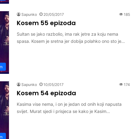
Sapunko
20/05/2017
185
Kosem 55 epizoda
Sultan se jako razbolio, ima rak jetre za koju nema
spasa. Kosem je sretna jer dobija polahko ono sto je…
m
Sapunko
10/05/2017
174
Kosem 54 epizoda
Kasima vise nema, i on je jedan od onih koji napusta
svijet. Murat sjedi i prisjeca se kako je Kasim…
m