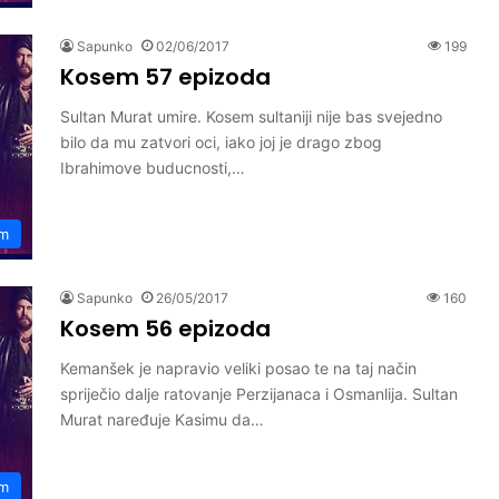
Sapunko
02/06/2017
199
Kosem 57 epizoda
Sultan Murat umire. Kosem sultaniji nije bas svejedno
bilo da mu zatvori oci, iako joj je drago zbog
Ibrahimove buducnosti,…
m
Sapunko
26/05/2017
160
Kosem 56 epizoda
Kemanšek je napravio veliki posao te na taj način
spriječio dalje ratovanje Perzijanaca i Osmanlija. Sultan
Murat naređuje Kasimu da…
m