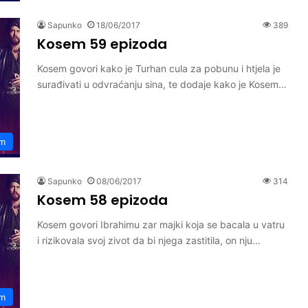
Sapunko
18/06/2017
389
Kosem 59 epizoda
Kosem govori kako je Turhan cula za pobunu i htjela je
surađivati u odvraćanju sina, te dodaje kako je Kosem…
m
Sapunko
08/06/2017
314
Kosem 58 epizoda
Kosem govori Ibrahimu zar majki koja se bacala u vatru
i rizikovala svoj zivot da bi njega zastitila, on nju…
m