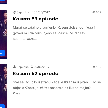
Sapunko
04/05/2017
109
Kosem 53 epizoda
Murat se totalno promijenio. Kosem dolazi do njega i
govori mu da primi njeno saucesce. Murat sav u
suzama kaze…
m
Sapunko
29/04/2017
165
Kosem 52 epizoda
Sve se izgubilo u strahu kada je Ibrahim u pitanju. Ko se
objesio?Zasto je mUrat nenormalno ljut na majku?
Kosem…
m