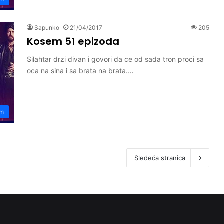
Sapunko
21/04/2017
205
Kosem 51 epizoda
Silahtar drzi divan i govori da ce od sada tron proci sa
oca na sina i sa brata na brata.…
m
Sledeća stranica