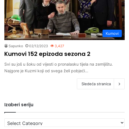
Kumovi
Sapunko
02/12/2023
3,427
Kumovi 152 epizoda sezona 2
Svi su još u šoku od vijesti o pronalasku tijela na zemljištu.
Najgore je Kuzmi koji od svega želi pobjeći…
Sledeća stranica
Izaberi seriju
Izaberi
seriju