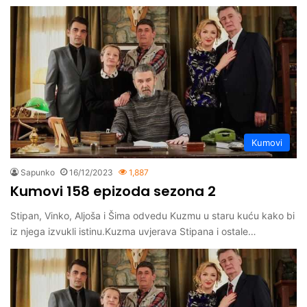
Kumovi
Sapunko
16/12/2023
1,887
Kumovi 158 epizoda sezona 2
Stipan, Vinko, Aljoša i Šima odvedu Kuzmu u staru kuću kako bi
iz njega izvukli istinu.Kuzma uvjerava Stipana i ostale…