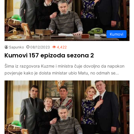
Kumovi
Sapunko
08/12/2023
4,422
Kumovi 157 epizoda sezona 2
Šima iz razgovora Kuzme i ministra čuje dovoljno da napokon
povjeruje kako je doista ministar ubio Matu, no odmah se…