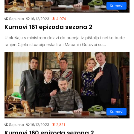
Kumovi
Sapunko
16/12/2023
4,074
Kumovi 161 epizoda sezona 2
U okršaju s ministrom dolazi do pucnja iz pištolja i netko bude
ranjen.Cijela situacija eskalira i Macani i Gotovci su…
Kumovi
Sapunko
16/12/2023
2,821
Kumovi 160 epizoda sezona 2