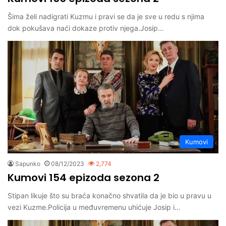
Šima želi nadigrati Kuzmu i pravi se da je sve u redu s njima
dok pokušava naći dokaze protiv njega.Josip…
Kumovi
Sapunko
08/12/2023
2,774
Kumovi 154 epizoda sezona 2
Stipan likuje što su braća konačno shvatila da je bio u pravu u
vezi Kuzme.Policija u međuvremenu uhićuje Josip i…