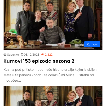
Kumovi
Sapunko
08/12/2023
2,322
Kumovi 153 epizoda sezona 2
Kuzma pod pritiskom podmeće hladno oružje kojim je ubijen
Mate u Stipanovu konobu te odlazi Šimi.Milica, u strahu od
mogućeg…