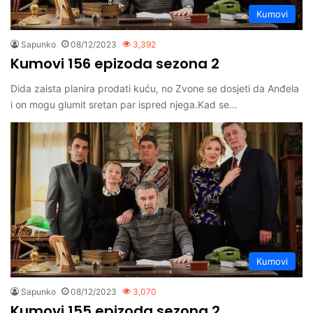
Kumovi
Sapunko
08/12/2023
3,392
Kumovi 156 epizoda sezona 2
Dida zaista planira prodati kuću, no Zvone se dosjeti da Anđela
i on mogu glumit sretan par ispred njega.Kad se…
Kumovi
Sapunko
08/12/2023
3,070
Kumovi 155 epizoda sezona 2