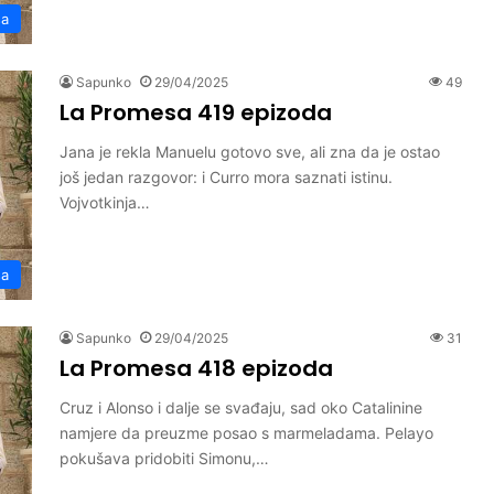
sa
Sapunko
29/04/2025
49
La Promesa 419 epizoda
Jana je rekla Manuelu gotovo sve, ali zna da je ostao
još jedan razgovor: i Curro mora saznati istinu.
Vojvotkinja…
sa
Sapunko
29/04/2025
31
La Promesa 418 epizoda
Cruz i Alonso i dalje se svađaju, sad oko Catalinine
namjere da preuzme posao s marmeladama. Pelayo
pokušava pridobiti Simonu,…