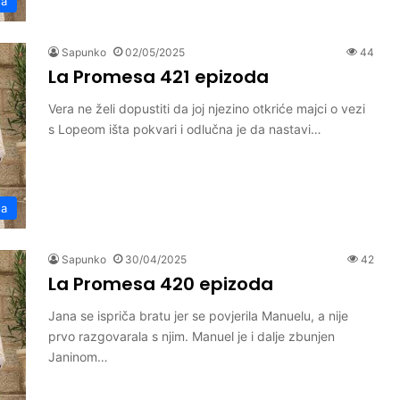
sa
Sapunko
02/05/2025
44
La Promesa 421 epizoda
Vera ne želi dopustiti da joj njezino otkriće majci o vezi
s Lopeom išta pokvari i odlučna je da nastavi…
sa
Sapunko
30/04/2025
42
La Promesa 420 epizoda
Jana se ispriča bratu jer se povjerila Manuelu, a nije
prvo razgovarala s njim. Manuel je i dalje zbunjen
Janinom…