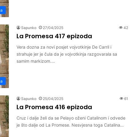
sa
Sapunko
27/04/2025
42
La Promesa 417 epizoda
Vera dozna za novi posjet vojvotkinje De Carril i
strahuje jer je čula da je vojvotkinja razgovarala sa
samim markizom.…
sa
Sapunko
25/04/2025
61
La Promesa 416 epizoda
Cruz i dalje želi da se Pelayo oženi Catalinom i odvede
je što dalje od La Promese. Nesvjesna toga Catalina…