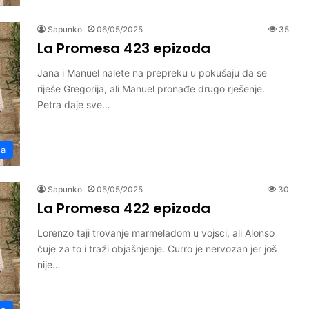
Sapunko
06/05/2025
35
La Promesa 423 epizoda
Jana i Manuel nalete na prepreku u pokušaju da se
riješe Gregorija, ali Manuel pronađe drugo rješenje.
Petra daje sve…
sa
Sapunko
05/05/2025
30
La Promesa 422 epizoda
Lorenzo taji trovanje marmeladom u vojsci, ali Alonso
čuje za to i traži objašnjenje. Curro je nervozan jer još
nije…