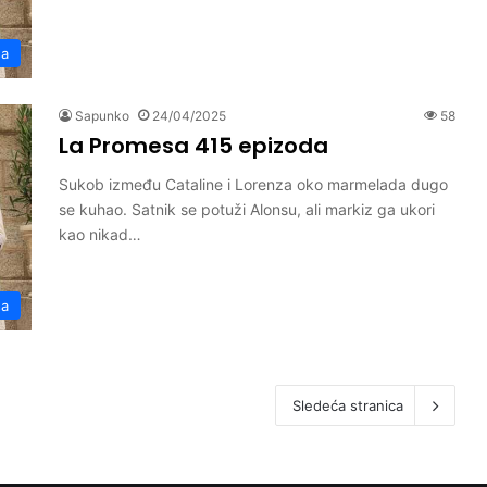
sa
Sapunko
24/04/2025
58
La Promesa 415 epizoda
Sukob između Cataline i Lorenza oko marmelada dugo
se kuhao. Satnik se potuži Alonsu, ali markiz ga ukori
kao nikad…
sa
Sledeća stranica