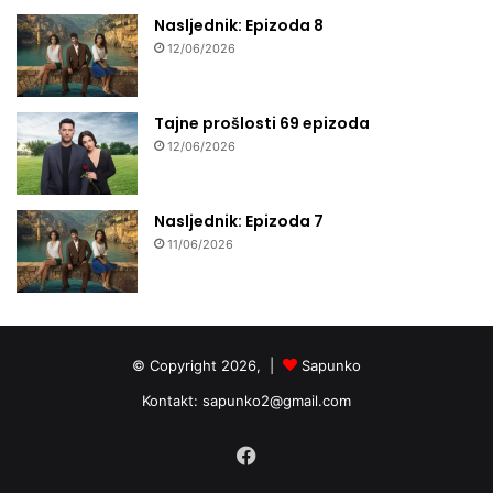
Nasljednik: Epizoda 8
12/06/2026
Tajne prošlosti 69 epizoda
12/06/2026
Nasljednik: Epizoda 7
11/06/2026
© Copyright 2026, |
Sapunko
Kontakt:
sapunko2@gmail.com
Facebook