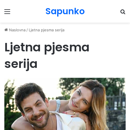
Sapunko
Menu
Pr
Naslovna
/
Ljetna pjesma serija
Ljetna pjesma
serija