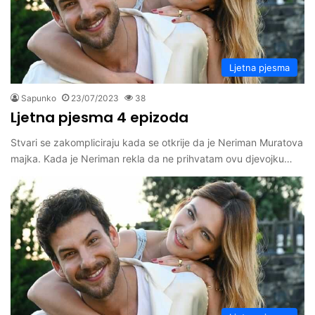
Ljetna pjesma
Sapunko
23/07/2023
38
Ljetna pjesma 4 epizoda
Stvari se zakompliciraju kada se otkrije da je Neriman Muratova
majka. Kada je Neriman rekla da ne prihvatam ovu djevojku…