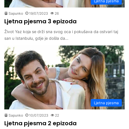
Ljetna pjesma
Sapunko
19/07/2023
26
Ljetna pjesma 3 epizoda
Život Yaz koja se drži sna svog oca i pokušava da ostvari taj
san u Istanbulu, gdje je došla da…
Ljetna pjesma
Sapunko
10/07/2023
22
Ljetna pjesma 2 epizoda