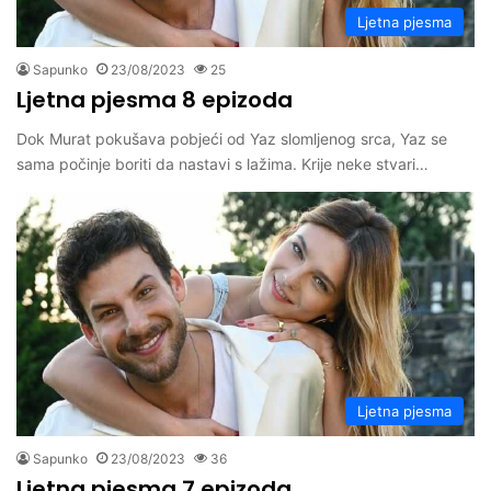
Ljetna pjesma
Sapunko
23/08/2023
25
Ljetna pjesma 8 epizoda
Dok Murat pokušava pobjeći od Yaz slomljenog srca, Yaz se
sama počinje boriti da nastavi s lažima. Krije neke stvari…
Ljetna pjesma
Sapunko
23/08/2023
36
Ljetna pjesma 7 epizoda