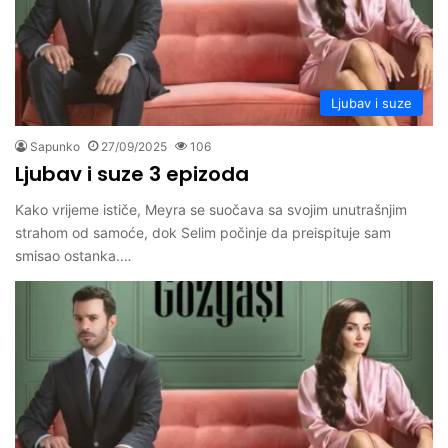
Ljubav i suze
Sapunko
27/09/2025
106
Ljubav i suze 3 epizoda
Kako vrijeme ističe, Meyra se suočava sa svojim unutrašnjim
strahom od samoće, dok Selim počinje da preispituje sam
smisao ostanka.…