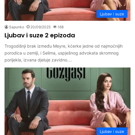
Ljubav i suze
Sapunko
20/09/2025
168
Ljubav i suze 2 epizoda
Trogodišnji brak između Meyre, kćerke jedne od najmoćnijih
porodica u zemlji, i Selima, uspješnog advokata skromnog
porijekla, izvana djeluje zavidno.…
Ljubav i suze