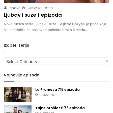
Sapunko
02/09/2025
151
Ljubav i suze 1 epizoda
Nova turska serija Ljubav i suze – Aşk ve Gözyaşı je priča koja
se usredočila na bajkovite početke braka između…
Izaberi seriju
Izaberi
seriju
Najnovije epizode
La Promesa 715 epizoda
19/06/2026
Tajne prošlosti 73 epizoda