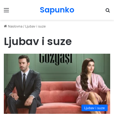
Sapunko
Menu
Pr
Naslovna
/
Ljubav i suze
Ljubav i suze
Ljubav i suze