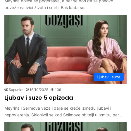
Meyrina bolest se pogoršava, a par se bori da se ponovo
poveže na ivici života i smrti. Baš kada se…
Ljubav i suze
Sapunko
16/10/2025
109
Ljubav i suze 5 epizoda
Meyrina i Selimova veza i dalje se kreće između ljubavi i
nepovjerenja. Sklonivši se kod Selimove obitelji u Izmitu, par…