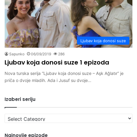
Ljubav koja donosi suze
Sapunko
06/09/2019
286
Ljubav koja donosi suze 1 epizoda
Nova turska serija “Ljubav koja donosi suze – Aşk Ağlatır” je
priča o dvoje mladih. Ada i Jusuf su dvoje…
Izaberi seriju
Izaberi
seriju
Najnovije epizode