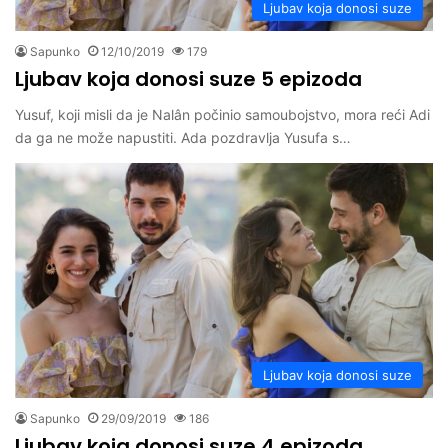
Ljubav koja donosi suze
Sapunko
12/10/2019
179
Ljubav koja donosi suze 5 epizoda
Yusuf, koji misli da je Nalân počinio samoubojstvo, mora reći Adi
da ga ne može napustiti. Ada pozdravlja Yusufa s…
Ljubav koja donosi suze
Sapunko
29/09/2019
186
Ljubav koja donosi suze 4 epizoda