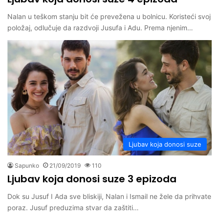
Nalan u teškom stanju bit će prevežena u bolnicu. Koristeći svoj
položaj, odlučuje da razdvoji Jusufa i Adu. Prema njenim…
Ljubav koja donosi suze
Sapunko
21/09/2019
110
Ljubav koja donosi suze 3 epizoda
Dok su Jusuf I Ada sve bliskiji, Nalan i Ismail ne žele da prihvate
poraz. Jusuf preduzima stvar da zaštiti…