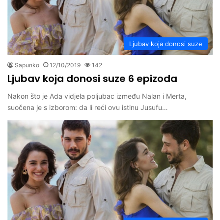
Ljubav koja donosi suze
Sapunko
12/10/2019
142
Ljubav koja donosi suze 6 epizoda
Nakon što je Ada vidjela poljubac između Nalan i Merta,
suočena je s izborom: da li reći ovu istinu Jusufu…