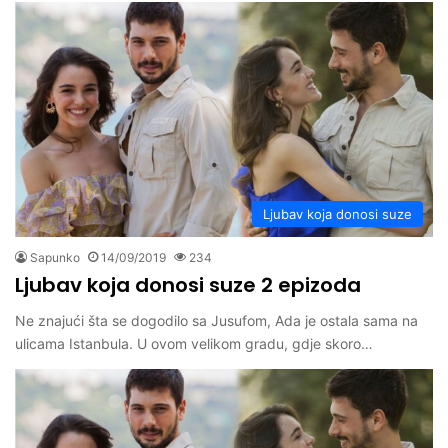
Ljubav koja donosi suze
Sapunko
14/09/2019
234
Ljubav koja donosi suze 2 epizoda
Ne znajući šta se dogodilo sa Jusufom, Ada je ostala sama na
ulicama Istanbula. U ovom velikom gradu, gdje skoro…