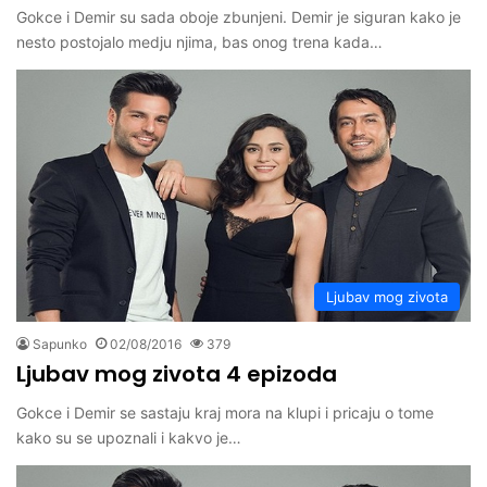
Gokce i Demir su sada oboje zbunjeni. Demir je siguran kako je
nesto postojalo medju njima, bas onog trena kada…
Ljubav mog zivota
Sapunko
02/08/2016
379
Ljubav mog zivota 4 epizoda
Gokce i Demir se sastaju kraj mora na klupi i pricaju o tome
kako su se upoznali i kakvo je…