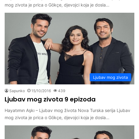
mog zivota je prica o Gökçe, djevojci koja je dosla…
Ljubav mog zivota
Sapunko
15/10/2016
439
Ljubav mog zivota 9 epizoda
Hayatımın Aşkı – Ljubav mog života Nova Turska serija Ljubav
mog zivota je prica o Gökçe, djevojci koja je dosla…