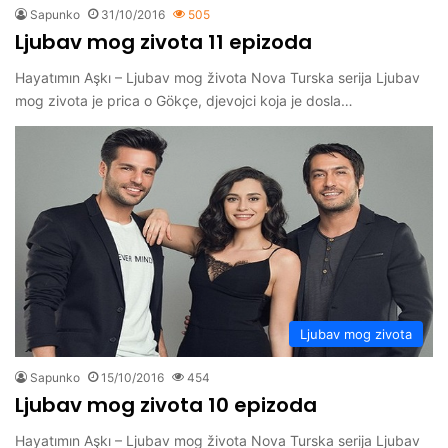
Sapunko
31/10/2016
505
Ljubav mog zivota 11 epizoda
Hayatımın Aşkı – Ljubav mog života Nova Turska serija Ljubav
mog zivota je prica o Gökçe, djevojci koja je dosla…
Ljubav mog zivota
Sapunko
15/10/2016
454
Ljubav mog zivota 10 epizoda
Hayatımın Aşkı – Ljubav mog života Nova Turska serija Ljubav