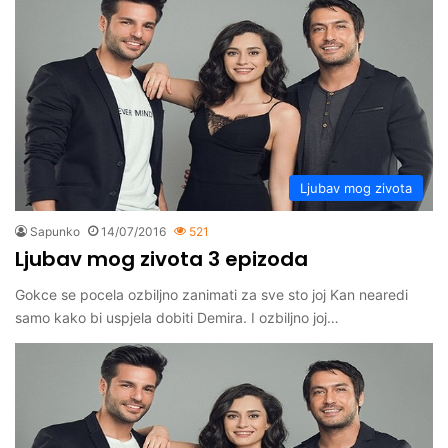
Ljubav mog zivota
Sapunko
14/07/2016
521
Ljubav mog zivota 3 epizoda
Gokce se pocela ozbiljno zanimati za sve sto joj Kan nearedi
samo kako bi uspjela dobiti Demira. I ozbiljno joj…