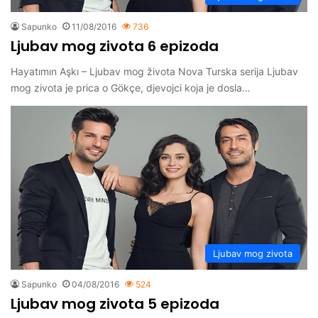
Sapunko
11/08/2016
736
Ljubav mog zivota 6 epizoda
Hayatımın Aşkı – Ljubav mog života Nova Turska serija Ljubav
mog zivota je prica o Gökçe, djevojci koja je dosla…
Ljubav mog zivota
Sapunko
04/08/2016
524
Ljubav mog zivota 5 epizoda