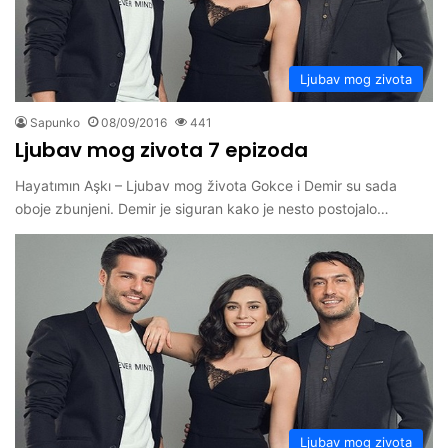
Ljubav mog zivota
Sapunko
08/09/2016
441
Ljubav mog zivota 7 epizoda
Hayatımın Aşkı – Ljubav mog života Gokce i Demir su sada
oboje zbunjeni. Demir je siguran kako je nesto postojalo…
Ljubav mog zivota