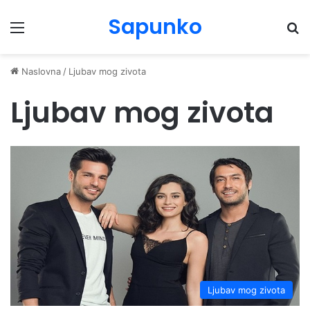
Sapunko
Menu
Pr
Naslovna
/
Ljubav mog zivota
Ljubav mog zivota
Ljubav mog zivota