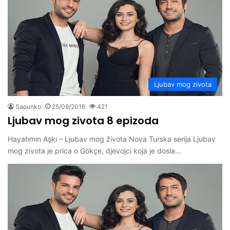
Ljubav mog zivota
Sapunko
25/09/2016
421
Ljubav mog zivota 8 epizoda
Hayatımın Aşkı – Ljubav mog života Nova Turska serija Ljubav
mog zivota je prica o Gökçe, djevojci koja je dosla…