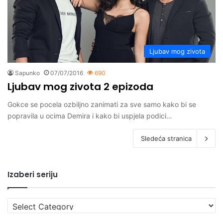
Ljubav mog zivota
Sapunko
07/07/2016
690
Ljubav mog zivota 2 epizoda
Gokce se pocela ozbiljno zanimati za sve samo kako bi se
popravila u ocima Demira i kako bi uspjela podici…
Sledeća stranica
Izaberi seriju
Izaberi
seriju