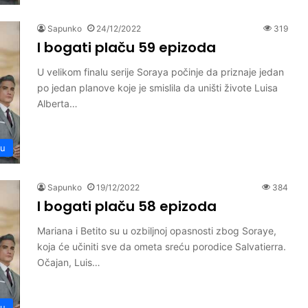
Sapunko
24/12/2022
319
I bogati plaču 59 epizoda
U velikom finalu serije Soraya počinje da priznaje jedan
po jedan planove koje je smislila da uništi živote Luisa
Alberta…
ču
Sapunko
19/12/2022
384
I bogati plaču 58 epizoda
Mariana i Betito su u ozbiljnoj opasnosti zbog Soraye,
koja će učiniti sve da ometa sreću porodice Salvatierra.
Očajan, Luis…
ču