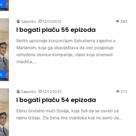
ču
Sapunko
12/12/2022
393
I bogati plaču 55 epizoda
Betito upoznaje konzorcijum Salvatierra zajedno s
Marianom, koja ga obavještava da već posjeduje
određene dionice kompanije, vijest koja iznenadi
mladića,…
ču
Sapunko
12/12/2022
273
I bogati plaču 54 epizoda
Elenu brutalno muči Soraja, koja želi da se osveti za
njenu izdaju. Zla žena ima svjedoka koji ne samo da…