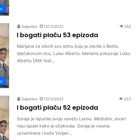
ču
Sapunko
12/12/2022
252
I bogati plaču 53 epizoda
Marijana će otkriti svu istinu koju je otkrila o Betitu
dječakovom ocu, Luisu Albertu. Mariana pokazuje Luisu
Albertu DNK test…
ču
Sapunko
12/12/2022
233
I bogati plaču 52 epizoda
Soraja je ispunila svoju osvetu Leonu. Međutim, stvari
nisu ispale kako je očekivala. Soraja je veoma
uznemirena i kaže Vivijan…