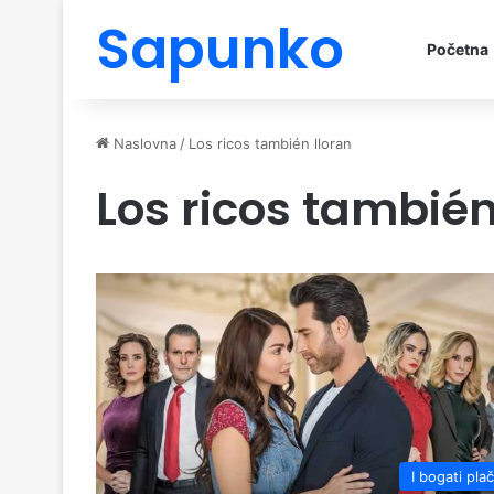
Sapunko
Početna
Naslovna
/
Los ricos también lloran
Los ricos también
I bogati pla