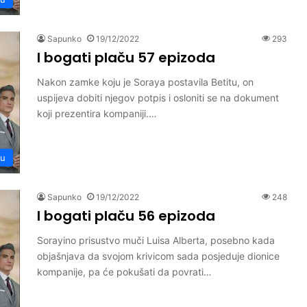
Sapunko
19/12/2022
293
I bogati plaču 57 epizoda
Nakon zamke koju je Soraya postavila Betitu, on
uspijeva dobiti njegov potpis i osloniti se na dokument
koji prezentira kompaniji.…
ču
Sapunko
19/12/2022
248
I bogati plaču 56 epizoda
Sorayino prisustvo muči Luisa Alberta, posebno kada
objašnjava da svojom krivicom sada posjeduje dionice
kompanije, pa će pokušati da povrati…