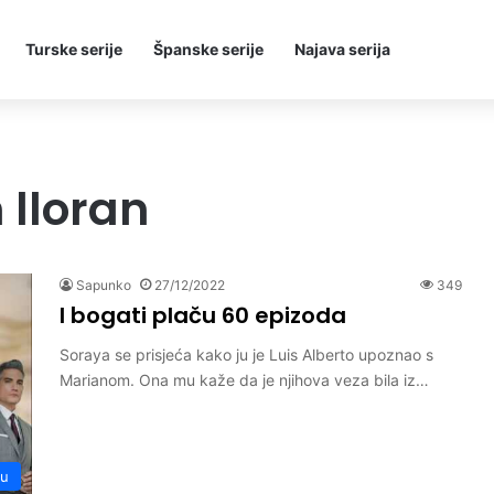
Turske serije
Španske serije
Najava serija
 lloran
Sapunko
27/12/2022
349
I bogati plaču 60 epizoda
Soraya se prisjeća kako ju je Luis Alberto upoznao s
Marianom. Ona mu kaže da je njihova veza bila iz…
ču