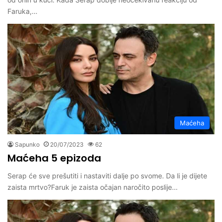
Faruka,…
Maćeha
Sapunko
20/07/2023
62
Maćeha 5 epizoda
Serap će sve prešutiti i nastaviti dalje po svome. Da li je dijete
zaista mrtvo?Faruk je zaista očajan naročito poslije…