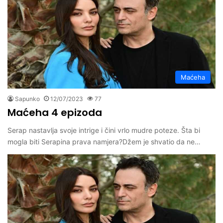
Maćeha
Sapunko
12/07/2023
77
Maćeha 4 epizoda
Serap nastavlja svoje intrige i čini vrlo mudre poteze. Šta bi
mogla biti Serapina prava namjera?Džem je shvatio da ne…