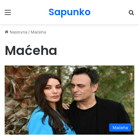
Sapunko
Menu
Pr
Naslovna
/
Maćeha
Maćeha
Maćeha