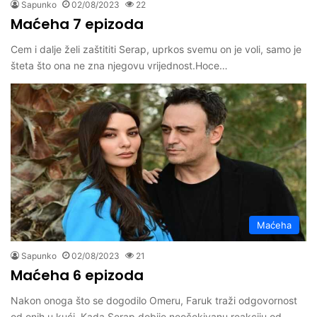
Sapunko
02/08/2023
22
Maćeha 7 epizoda
Cem i dalje želi zaštititi Serap, uprkos svemu on je voli, samo je
šteta što ona ne zna njegovu vrijednost.Hoce…
Maćeha
Sapunko
02/08/2023
21
Maćeha 6 epizoda
Nakon onoga što se dogodilo Omeru, Faruk traži odgovornost
od onih u kući. Kada Serap dobije neočekivanu reakciju od